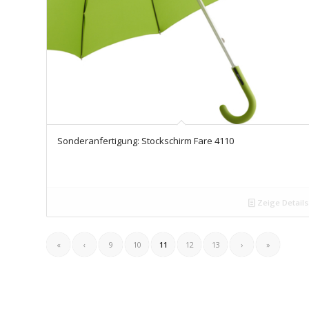
Sonderanfertigung: Stockschirm Fare 4110
Zeige Details
«
‹
9
10
11
12
13
›
»