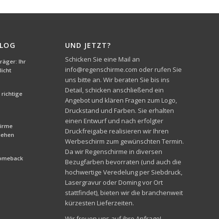
BLOG
UND JETZT?
Schicken Sie eine Mail an
äger: Ihr
info@regenschirme.com oder rufen Sie
icht
uns bitte an. Wir beraten Sie bis ins
Detail, schicken anschließend ein
richtige
Angebot und klären Fragen zum Logo,
Druckstand und Farben. Sie erhalten
einen Entwurf und nach erfolgter
hirme
Druckfreigabe realisieren wir Ihren
liehen
Werbeschirm zum gewünschten Termin.
Da wir Regenschirme in diversen
Comeback
Bezugfarben bevorraten (und auch die
hochwertige Veredelung per Siebdruck,
Lasergravur oder Doming vor Ort
stattfindet), bieten wir die branchenweit
kürzesten Lieferzeiten.
Wir freuen uns auf ihre Anfrage!