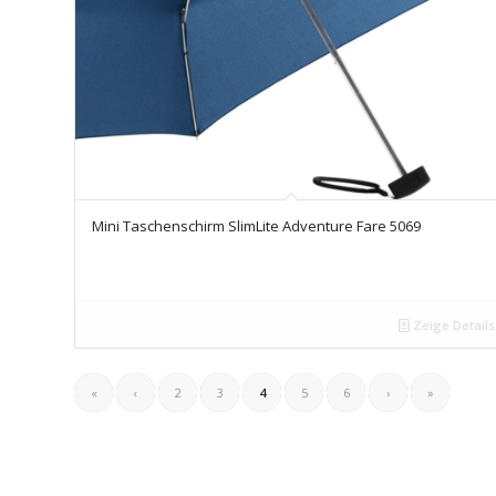
Mini Taschenschirm SlimLite Adventure Fare 5069
Zeige Details
«
‹
2
3
4
5
6
›
»