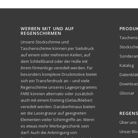
WERBEN MIT UND AUF
PRODU
REGENSCHIRMEN
Taschens
Unsere Stockschirme und
Stocksch
Taschenschirme können per Siebdruck
auf einem oder mehreren Keilen, auf
Sonderan
dem Schließband oder der Hülle mit
Katalog
ihrem Firmenlogo veredelt werden. Für
besonders komplexe Druckmotive bietet
Datenblät
sich ein Transferdruck an – und viele
Downloa
Regenschirme unseres Lagerprogramms
Glossar
FARE können alternativ oder zusätzlich
auch mit einem Doming (Gelaufkleber)
veredelt werden. Darüberhinaus bieten
wir die Lasergravur auf geeigneten
REGEN
Elementen vieler Schirmgriffe an. Wenn
Über uns
es etwas mehr Werbegeschenk sein
Unser Blo
darf: Auch die Anbringung von