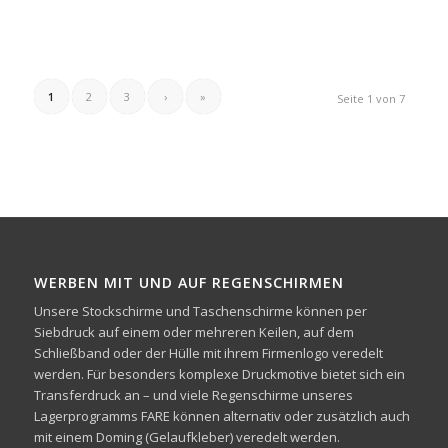
1
2
3
›
»
Seite 1 von 7
WERBEN MIT UND AUF REGENSCHIRMEN
Unsere Stockschirme und Taschenschirme können per
Siebdruck auf einem oder mehreren Keilen, auf dem
Schließband oder der Hülle mit ihrem Firmenlogo veredelt
werden. Für besonders komplexe Druckmotive bietet sich ein
Transferdruck an – und viele Regenschirme unseres
Lagerprogramms FARE können alternativ oder zusätzlich auch
mit einem Doming (Gelaufkleber) veredelt werden.