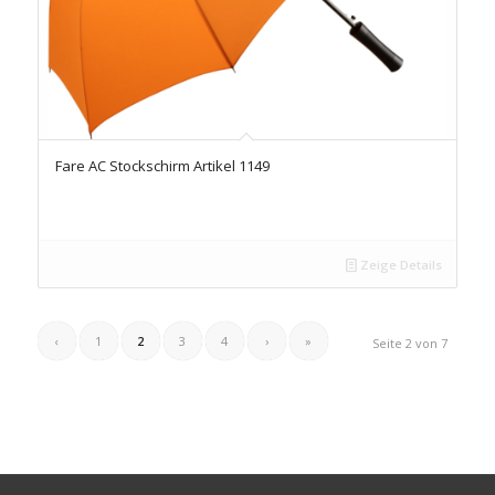
Fare AC Stockschirm Artikel 1149
Zeige Details
‹
1
2
3
4
›
»
Seite 2 von 7