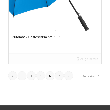
Automatik Gästeschirm Art. 2382
Zeige Details
«
‹
4
5
6
7
›
Seite 6 von 7