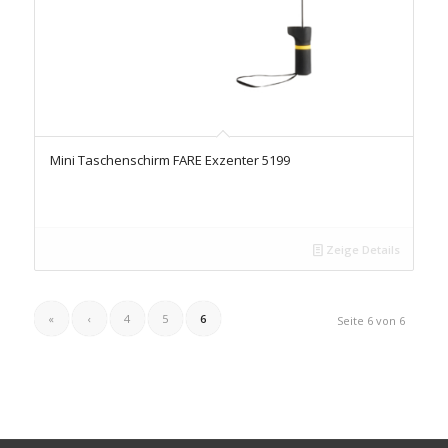
Mini Taschenschirm FARE Exzenter 5199
Zeige Details
«
‹
4
5
6
Seite 6 von 6