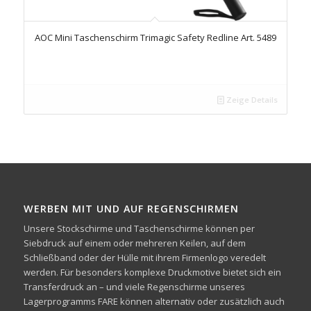
AOC Mini Taschenschirm Trimagic Safety Redline Art. 5489
Zeige Details
WERBEN MIT UND AUF REGENSCHIRMEN
Unsere Stockschirme und Taschenschirme können per
Siebdruck auf einem oder mehreren Keilen, auf dem
Schließband oder der Hülle mit ihrem Firmenlogo veredelt
werden. Für besonders komplexe Druckmotive bietet sich ein
Transferdruck an – und viele Regenschirme unseres
Lagerprogramms FARE können alternativ oder zusätzlich auch