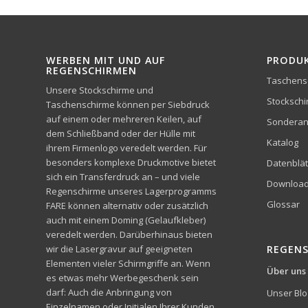
WERBEN MIT UND AUF
PRODU
REGENSCHIRMEN
Taschens
Unsere Stockschirme und
Stocksch
Taschenschirme können per Siebdruck
auf einem oder mehreren Keilen, auf
Sonderan
dem Schließband oder der Hülle mit
Katalog
ihrem Firmenlogo veredelt werden. Für
besonders komplexe Druckmotive bietet
Datenblät
sich ein Transferdruck an – und viele
Downloa
Regenschirme unseres Lagerprogramms
Glossar
FARE können alternativ oder zusätzlich
auch mit einem Doming (Gelaufkleber)
veredelt werden. Darüberhinaus bieten
wir die Lasergravur auf geeigneten
REGEN
Elementen vieler Schirmgriffe an. Wenn
Über uns
es etwas mehr Werbegeschenk sein
darf: Auch die Anbringung von
Unser Blo
Einzelnamen oder Initialen Ihrer Kunden