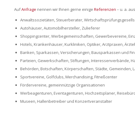
Auf
Anfrage
nennen wir Ihnen gerne einige
Referenzen
– u. a. au
Anwaltssozietäten, Steuerberater, Wirtschaftsprüfungsgesell
Autohäuser, Automobilhersteller, Zulieferer
Shoppingcenter, Werbegemeinschaften, Gewerbevereine, Einz
Hotels, Krankenhäuser, Kurkliniken, Optiker, Arztpraxen, Ärzt
Banken, Sparkassen, Versicherungen, Bausparkassen und Fina
Parteien, Gewerkschaften, Stiftungen, Interessenverbände,
Behörden, Botschaften, Körperschaften, Städte, Gemeinden, 
Sportvereine, Golfclubs, Merchandising, Fitneßcenter
Fördervereine, gemeinnützige Organisationen
Werbeagenturen, Eventagenturen, Hochzeitsplaner, Reisebür
Museen, Hallenbetreiber und Konzertveranstalter