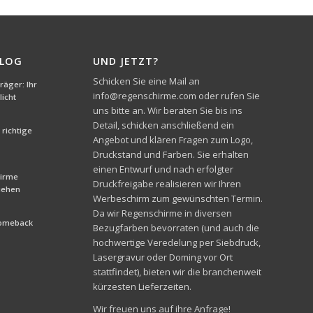
BLOG
UND JETZT?
Schicken Sie eine Mail an
äger: Ihr
info@regenschirme.com oder rufen Sie
icht
uns bitte an. Wir beraten Sie bis ins
Detail, schicken anschließend ein
richtige
Angebot und klären Fragen zum Logo,
Druckstand und Farben. Sie erhalten
einen Entwurf und nach erfolgter
hirme
Druckfreigabe realisieren wir Ihren
liehen
Werbeschirm zum gewünschten Termin.
Da wir Regenschirme in diversen
Comeback
Bezugfarben bevorraten (und auch die
hochwertige Veredelung per Siebdruck,
Lasergravur oder Doming vor Ort
stattfindet), bieten wir die branchenweit
kürzesten Lieferzeiten.
Wir freuen uns auf ihre Anfrage!