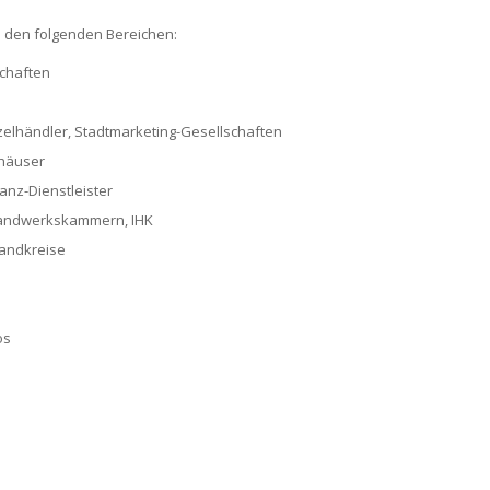
s den folgenden Bereichen:
schaften
elhändler, Stadtmarketing-Gesellschaften
ehäuser
nz-Dienstleister
 Handwerkskammern, IHK
Landkreise
os