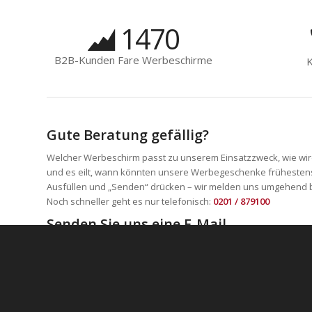
1470
B2B-Kunden Fare Werbeschirme
K
Gute Beratung gefällig?
Welcher Werbeschirm passt zu unserem Einsatzzweck, wie wir
und es eilt, wann könnten unsere Werbegeschenke frühestens
Ausfüllen und „Senden“ drücken – wir melden uns umgehend b
Noch schneller geht es nur telefonisch:
0201 / 879100
Senden Sie uns eine E-Mail
Ihr Name
E-Mail-Adresse