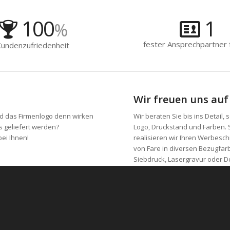
100
1
%
fester Ansprechpartner f
undenzufriedenheit
Wir freuen uns auf
d das Firmenlogo denn wirken
Wir beraten Sie bis ins Detail
 geliefert werden?
Logo, Druckstand und Farben. 
ei Ihnen!
realisieren wir Ihren Werbesc
von Fare in diversen Bezugfar
Siebdruck, Lasergravur oder Do
kürzesten Lieferzeiten.
Wir sind von Montag bis Freitag