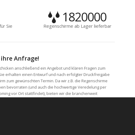
1820000
ür Sie
Regenschirme ab Lager lieferbar
 ihre Anfrage!
, schicken anschließend ein Angebot und klären Fragen zum
Sie erhalten einen Entwurf und nach erfolgter Druckfreigabe
hirm zum gewünschten Termin. Da wir z.B. die Regenschirme
ben bevorraten (und auch die hochwertige Veredelung per
ming vor Ort stattfindet), bieten wir die branchenweit
 von 8:00 bis 16:30 Uhr persönlich erreichbar
: 0201 / 879100.