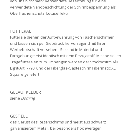
von uns nicht mehr verwendete Bezeichnung für eine
verwendete Nanobeschichtung der Schirmbespannung(als
Oberflächenschutz; Lotuseffekt)
FUTTERAL
Futterale dienen der Aufbewahrung von Taschenschirmen
und lassen sich per Siebdruck hervorragend mit Ihrer
Werbebotschaft versehen. Sie sind in Material und
Farbgebung meist identisch mit dem Bezugstoff. Mit speziellen
Tragefutteralen zum Umhängen werden der Stockschirm Alu
Light(Art. 7790) und der Fiberglas-Gästeschirm Fibermatic XL
Square geliefert
GELAUFKLEBER
siehe
Doming
GESTELL
das Gerüst des Regenschirms und meist aus schwarz
galvanisiertem Metall, bei besonders hochwertigen