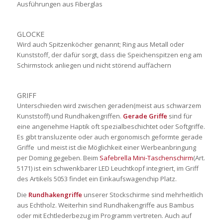
Ausführungen aus Fiberglas
GLOCKE
Wird auch Spitzenköcher genannt; Ring aus Metall oder
Kunststoff, der dafür sorgt, dass die Speichenspitzen eng am
Schirmstock anliegen und nicht störend auffächern
GRIFF
Unterschieden wird zwischen geraden(meist aus schwarzem
Kunststoff) und Rundhakengriffen.
Gerade Griffe
sind für
eine angenehme Haptik oft spezialbeschichtet oder Softgriffe.
Es gibt transluzente oder auch ergonomisch geformte gerade
Griffe und meist ist die Möglichkeit einer Werbeanbringung
per Doming gegeben. Beim
Safebrella Mini-Taschenschirm
(Art.
5171) ist ein schwenkbarer LED Leuchtkopf integriert, im Griff
des Artikels 5053 findet ein Einkaufswagenchip Platz.
Die
Rundhakengriffe
unserer Stockschirme sind mehrheitlich
aus Echtholz. Weiterhin sind Rundhakengriffe aus Bambus
oder mit Echtlederbezug im Programm vertreten. Auch auf