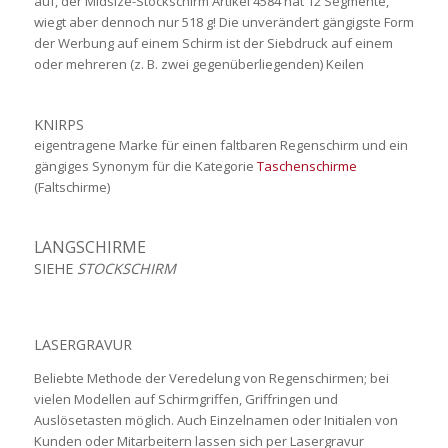
auf, der Midsize-Stockschirm Artikel 4584 hat 12 Segmente,
wiegt aber dennoch nur 518 g! Die unverändert gängigste Form
der Werbung auf einem Schirm ist der Siebdruck auf einem
oder mehreren (z. B. zwei gegenüberliegenden) Keilen
KNIRPS
eigentragene Marke für einen faltbaren Regenschirm und ein
gängiges Synonym für die Kategorie
Taschenschirme
(Faltschirme)
LANGSCHIRME
SIEHE
STOCKSCHIRM
LASERGRAVUR
Beliebte Methode der Veredelung von Regenschirmen; bei
vielen Modellen auf Schirmgriffen, Griffringen und
Auslösetasten möglich. Auch Einzelnamen oder Initialen von
Kunden oder Mitarbeitern lassen sich per Lasergravur