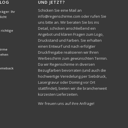
BLOG
UND JETZT?
Schicken Sie eine Mail an
äger: Ihr
info@regenschirme.com oder rufen Sie
icht
uns bitte an. Wir beraten Sie bis ins
Detail, schicken anschließend ein
richtige
Angebot und klären Fragen zum Logo,
Druckstand und Farben. Sie erhalten
einen Entwurf und nach erfolgter
hirme
Druckfreigabe realisieren wir Ihren
liehen
Werbeschirm zum gewünschten Termin.
Da wir Regenschirme in diversen
Comeback
Bezugfarben bevorraten (und auch die
hochwertige Veredelung per Siebdruck,
Lasergravur oder Doming vor Ort
stattfindet), bieten wir die branchenweit
kürzesten Lieferzeiten.
Wir freuen uns auf ihre Anfrage!