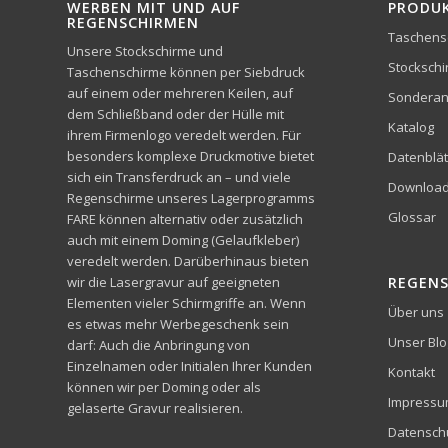
WERBEN MIT UND AUF
PRODU
REGENSCHIRMEN
Taschens
Unsere Stockschirme und
Stocksch
Taschenschirme können per Siebdruck
auf einem oder mehreren Keilen, auf
Sonderan
dem Schließband oder der Hülle mit
Katalog
ihrem Firmenlogo veredelt werden. Für
besonders komplexe Druckmotive bietet
Datenblät
sich ein Transferdruck an – und viele
Downloa
Regenschirme unseres Lagerprogramms
Glossar
FARE können alternativ oder zusätzlich
auch mit einem Doming (Gelaufkleber)
veredelt werden. Darüberhinaus bieten
wir die Lasergravur auf geeigneten
REGEN
Elementen vieler Schirmgriffe an. Wenn
Über uns
es etwas mehr Werbegeschenk sein
Unser Blo
darf: Auch die Anbringung von
Einzelnamen oder Initialen Ihrer Kunden
Kontakt
können wir per Doming oder als
Impress
gelaserte Gravur realisieren.
Datensch