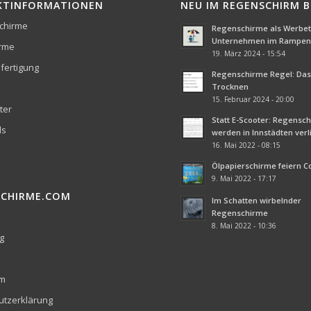
KTINFORMATIONEN
NEU IM REGENSCHIRM 
chirme
Regenschirme als Werbetr
Unternehmen im Rampenl
irme
19. März 2024 - 15:54
fertigung
Regenschirme Regel: Das 
Trocknen
15. Februar 2024 - 20:00
ter
Statt E-Scooter: Regensc
ds
werden in Innstädten ver
16. Mai 2022 - 08:15
Ölpapierschirme feiern 
9. Mai 2022 - 17:17
SCHIRME.COM
Im Schatten wirbelnder
Regenschirme
8. Mai 2022 - 10:36
g
um
utzerklärung