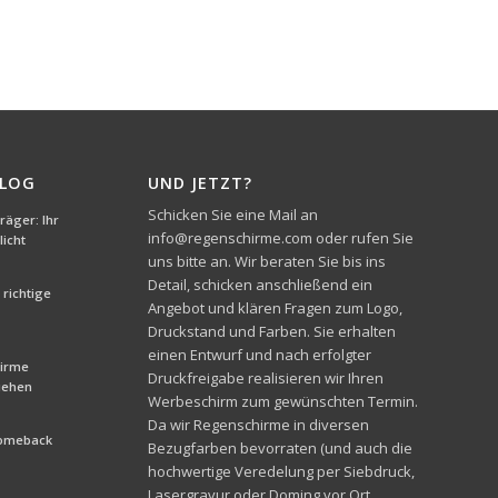
BLOG
UND JETZT?
Schicken Sie eine Mail an
äger: Ihr
info@regenschirme.com oder rufen Sie
icht
uns bitte an. Wir beraten Sie bis ins
Detail, schicken anschließend ein
richtige
Angebot und klären Fragen zum Logo,
Druckstand und Farben. Sie erhalten
einen Entwurf und nach erfolgter
hirme
Druckfreigabe realisieren wir Ihren
liehen
Werbeschirm zum gewünschten Termin.
Da wir Regenschirme in diversen
Comeback
Bezugfarben bevorraten (und auch die
hochwertige Veredelung per Siebdruck,
Lasergravur oder Doming vor Ort