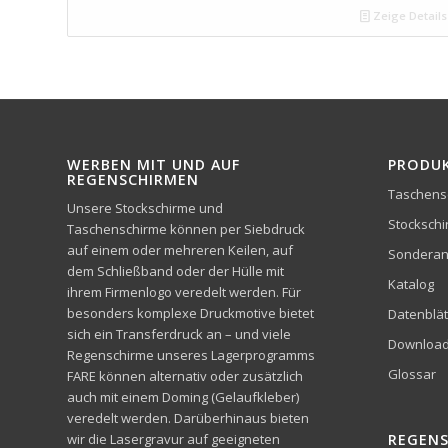
Zeige Details
WERBEN MIT UND AUF
PRODU
REGENSCHIRMEN
Taschens
Unsere Stockschirme und
Stocksch
Taschenschirme können per Siebdruck
auf einem oder mehreren Keilen, auf
Sonderan
dem Schließband oder der Hülle mit
Katalog
ihrem Firmenlogo veredelt werden. Für
besonders komplexe Druckmotive bietet
Datenblät
sich ein Transferdruck an – und viele
Downloa
Regenschirme unseres Lagerprogramms
Glossar
FARE können alternativ oder zusätzlich
auch mit einem Doming (Gelaufkleber)
veredelt werden. Darüberhinaus bieten
wir die Lasergravur auf geeigneten
REGEN