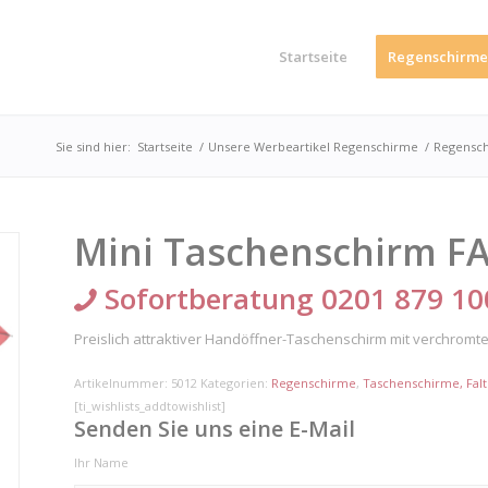
Startseite
Regenschirme
Sie sind hier:
Startseite
/
Unsere Werbeartikel Regenschirme
/
Regensc
Mini Taschenschirm F
Sofortberatung 0201 879 10
Preislich attraktiver Handöffner-Taschenschirm mit verchromt
Artikelnummer:
5012
Kategorien:
Regenschirme
,
Taschenschirme, Fal
[ti_wishlists_addtowishlist]
Senden Sie uns eine E-Mail
Ihr Name