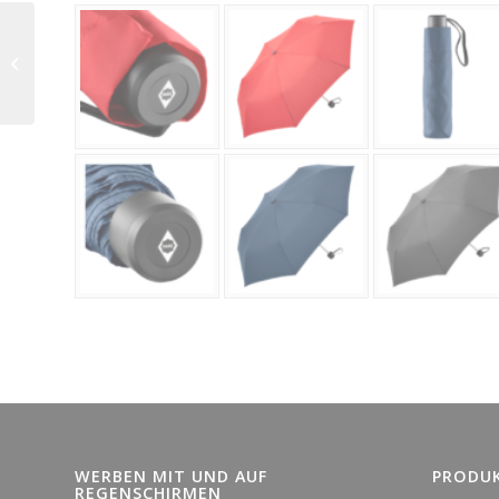
AC Gästeschirm FARE
2383 „Style“
WERBEN MIT UND AUF
PRODU
REGENSCHIRMEN