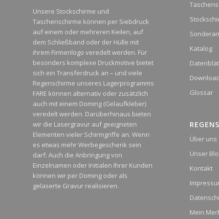
Taschens
Unsere Stockschirme und
Stocksch
Taschenschirme können per Siebdruck
auf einem oder mehreren Keilen, auf
Sonderan
dem Schließband oder der Hülle mit
Katalog
ihrem Firmenlogo veredelt werden. Für
besonders komplexe Druckmotive bietet
Datenblät
sich ein Transferdruck an – und viele
Downloa
Regenschirme unseres Lagerprogramms
Glossar
FARE können alternativ oder zusätzlich
auch mit einem Doming (Gelaufkleber)
veredelt werden. Darüberhinaus bieten
wir die Lasergravur auf geeigneten
REGEN
Elementen vieler Schirmgriffe an. Wenn
Über uns
es etwas mehr Werbegeschenk sein
Unser Blo
darf: Auch die Anbringung von
Einzelnamen oder Initialen Ihrer Kunden
Kontakt
können wir per Doming oder als
Impress
gelaserte Gravur realisieren.
Datensch
Mein Merk