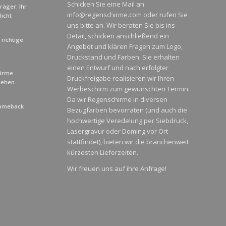
Schicken Sie eine Mail an
äger: Ihr
info@regenschirme.com oder rufen Sie
icht
uns bitte an. Wir beraten Sie bis ins
Detail, schicken anschließend ein
richtige
Angebot und klären Fragen zum Logo,
Druckstand und Farben. Sie erhalten
einen Entwurf und nach erfolgter
hirme
Druckfreigabe realisieren wir Ihren
liehen
Werbeschirm zum gewünschten Termin.
Da wir Regenschirme in diversen
Comeback
Bezugfarben bevorraten (und auch die
hochwertige Veredelung per Siebdruck,
Lasergravur oder Doming vor Ort
stattfindet), bieten wir die branchenweit
kürzesten Lieferzeiten.
Wir freuen uns auf ihre Anfrage!