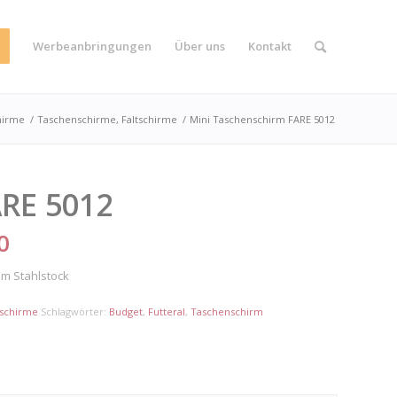
Werbeanbringungen
Über uns
Kontakt
hirme
/
Taschenschirme, Faltschirme
/
Mini Taschenschirm FARE 5012
ARE 5012
0
em Stahlstock
tschirme
Schlagwörter:
Budget
,
Futteral
,
Taschenschirm