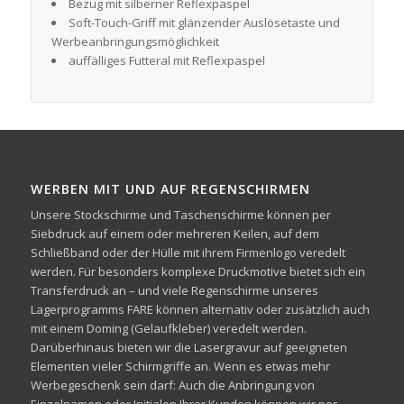
Bezug mit silberner Reflexpaspel
Soft-Touch-Griff mit glänzender Auslösetaste und
Werbeanbringungsmöglichkeit
auffälliges Futteral mit Reflexpaspel
WERBEN MIT UND AUF REGENSCHIRMEN
Unsere Stockschirme und Taschenschirme können per
Siebdruck auf einem oder mehreren Keilen, auf dem
Schließband oder der Hülle mit ihrem Firmenlogo veredelt
werden. Für besonders komplexe Druckmotive bietet sich ein
Transferdruck an – und viele Regenschirme unseres
Lagerprogramms FARE können alternativ oder zusätzlich auch
mit einem Doming (Gelaufkleber) veredelt werden.
Darüberhinaus bieten wir die Lasergravur auf geeigneten
Elementen vieler Schirmgriffe an. Wenn es etwas mehr
Werbegeschenk sein darf: Auch die Anbringung von