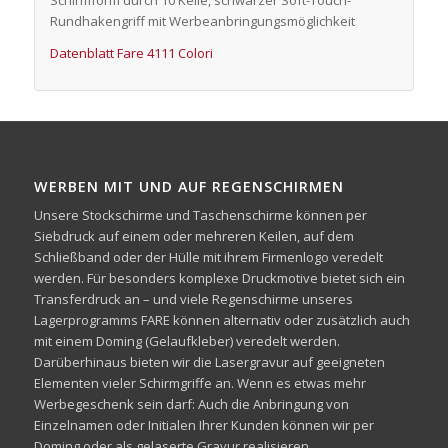
Schirmform durch 10 Keile, schwarzer Soft-Touch-
Rundhakengriff mit Werbeanbringungsmöglichkeit
Datenblatt Fare 4111 Colori
WERBEN MIT UND AUF REGENSCHIRMEN
Unsere Stockschirme und Taschenschirme können per
Siebdruck auf einem oder mehreren Keilen, auf dem
Schließband oder der Hülle mit ihrem Firmenlogo veredelt
werden. Für besonders komplexe Druckmotive bietet sich ein
Transferdruck an – und viele Regenschirme unseres
Lagerprogramms FARE können alternativ oder zusätzlich auch
mit einem Doming (Gelaufkleber) veredelt werden.
Darüberhinaus bieten wir die Lasergravur auf geeigneten
Elementen vieler Schirmgriffe an. Wenn es etwas mehr
Werbegeschenk sein darf: Auch die Anbringung von
Einzelnamen oder Initialen Ihrer Kunden können wir per
Doming oder als gelaserte Gravur realisieren.