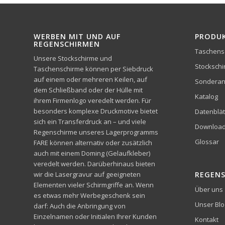
WERBEN MIT UND AUF
PRODU
REGENSCHIRMEN
Taschens
Unsere Stockschirme und
Stocksch
Taschenschirme können per Siebdruck
auf einem oder mehreren Keilen, auf
Sonderan
dem Schließband oder der Hülle mit
Katalog
ihrem Firmenlogo veredelt werden. Für
besonders komplexe Druckmotive bietet
Datenblät
sich ein Transferdruck an – und viele
Downloa
Regenschirme unseres Lagerprogramms
Glossar
FARE können alternativ oder zusätzlich
auch mit einem Doming (Gelaufkleber)
veredelt werden. Darüberhinaus bieten
wir die Lasergravur auf geeigneten
REGEN
Elementen vieler Schirmgriffe an. Wenn
Über uns
es etwas mehr Werbegeschenk sein
Unser Blo
darf: Auch die Anbringung von
Einzelnamen oder Initialen Ihrer Kunden
Kontakt