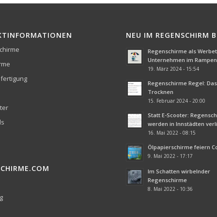
KTINFORMATIONEN
NEU IM REGENSCHIRM 
chirme
Regenschirme als Werbetr
Unternehmen im Rampenl
irme
19. März 2024 - 15:54
fertigung
Regenschirme Regel: Das 
Trocknen
15. Februar 2024 - 20:00
ter
Statt E-Scooter: Regensc
ds
werden in Innstädten ver
16. Mai 2022 - 08:15
Ölpapierschirme feiern 
9. Mai 2022 - 17:17
SCHIRME.COM
Im Schatten wirbelnder
Regenschirme
8. Mai 2022 - 10:36
g