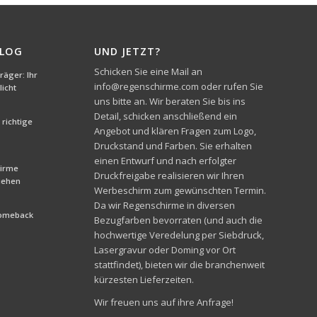
BLOG
UND JETZT?
Schicken Sie eine Mail an
äger: Ihr
info@regenschirme.com oder rufen Sie
icht
uns bitte an. Wir beraten Sie bis ins
Detail, schicken anschließend ein
richtige
Angebot und klären Fragen zum Logo,
Druckstand und Farben. Sie erhalten
einen Entwurf und nach erfolgter
hirme
Druckfreigabe realisieren wir Ihren
liehen
Werbeschirm zum gewünschten Termin.
Da wir Regenschirme in diversen
Comeback
Bezugfarben bevorraten (und auch die
hochwertige Veredelung per Siebdruck,
Lasergravur oder Doming vor Ort
stattfindet), bieten wir die branchenweit
kürzesten Lieferzeiten.
Wir freuen uns auf ihre Anfrage!