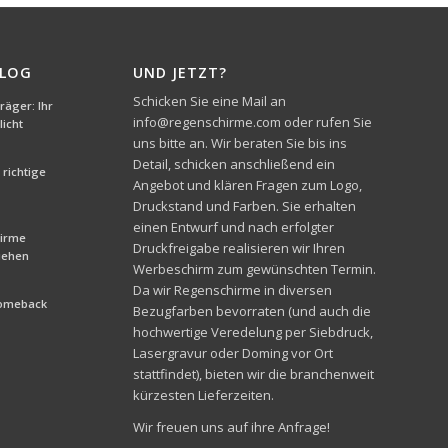
BLOG
UND JETZT?
Schicken Sie eine Mail an
äger: Ihr
info@regenschirme.com oder rufen Sie
icht
uns bitte an. Wir beraten Sie bis ins
Detail, schicken anschließend ein
richtige
Angebot und klären Fragen zum Logo,
Druckstand und Farben. Sie erhalten
einen Entwurf und nach erfolgter
hirme
Druckfreigabe realisieren wir Ihren
liehen
Werbeschirm zum gewünschten Termin.
Da wir Regenschirme in diversen
Comeback
Bezugfarben bevorraten (und auch die
hochwertige Veredelung per Siebdruck,
Lasergravur oder Doming vor Ort
stattfindet), bieten wir die branchenweit
kürzesten Lieferzeiten.
Wir freuen uns auf ihre Anfrage!