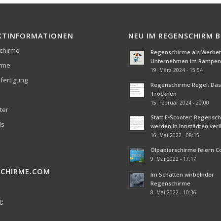
KTINFORMATIONEN
NEU IM REGENSCHIRM 
chirme
Regenschirme als Werbetr
Unternehmen im Rampenl
irme
19. März 2024 - 15:54
fertigung
Regenschirme Regel: Das 
Trocknen
15. Februar 2024 - 20:00
ter
Statt E-Scooter: Regensc
ds
werden in Innstädten ver
16. Mai 2022 - 08:15
Ölpapierschirme feiern 
9. Mai 2022 - 17:17
SCHIRME.COM
Im Schatten wirbelnder
Regenschirme
8. Mai 2022 - 10:36
g