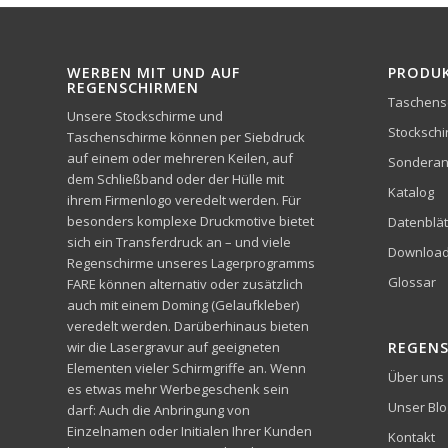
WERBEN MIT UND AUF
PRODU
REGENSCHIRMEN
Taschens
Unsere Stockschirme und
Stocksch
Taschenschirme können per Siebdruck
auf einem oder mehreren Keilen, auf
Sonderan
dem Schließband oder der Hülle mit
Katalog
ihrem Firmenlogo veredelt werden. Für
besonders komplexe Druckmotive bietet
Datenblät
sich ein Transferdruck an – und viele
Downloa
Regenschirme unseres Lagerprogramms
Glossar
FARE können alternativ oder zusätzlich
auch mit einem Doming (Gelaufkleber)
veredelt werden. Darüberhinaus bieten
wir die Lasergravur auf geeigneten
REGEN
Elementen vieler Schirmgriffe an. Wenn
Über uns
es etwas mehr Werbegeschenk sein
Unser Blo
darf: Auch die Anbringung von
Einzelnamen oder Initialen Ihrer Kunden
Kontakt