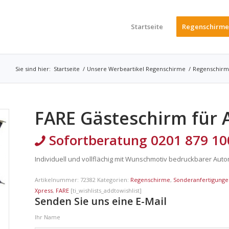
Startseite
Regenschirme
Sie sind hier:
Startseite
/
Unsere Werbeartikel Regenschirme
/
Regenschir
FARE Gästeschirm für A
Sofortberatung 0201 879 10
Individuell und vollflächig mit Wunschmotiv bedruckbarer Aut
Artikelnummer:
72382
Kategorien:
Regenschirme
,
Sonderanfertigung
Xpress
,
FARE
[ti_wishlists_addtowishlist]
Senden Sie uns eine E-Mail
Ihr Name