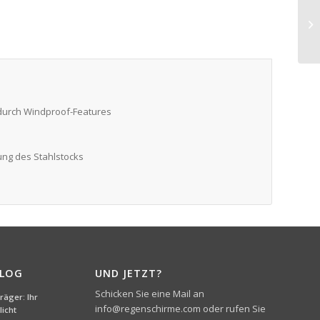
 durch Windproof-Features
ung des Stahlstocks
BLOG
UND JETZT?
Schicken Sie eine Mail an
äger: Ihr
info@regenschirme.com oder rufen Sie
icht