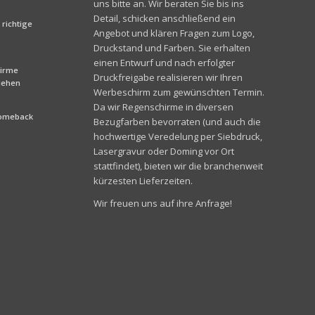
uns bitte an. Wir beraten Sie bis ins
Detail, schicken anschließend ein
richtige
Angebot und klären Fragen zum Logo,
Druckstand und Farben. Sie erhalten
einen Entwurf und nach erfolgter
hirme
Druckfreigabe realisieren wir Ihren
liehen
Werbeschirm zum gewünschten Termin.
Da wir Regenschirme in diversen
Comeback
Bezugfarben bevorraten (und auch die
hochwertige Veredelung per Siebdruck,
Lasergravur oder Doming vor Ort
stattfindet), bieten wir die branchenweit
kürzesten Lieferzeiten.
Wir freuen uns auf ihre Anfrage!