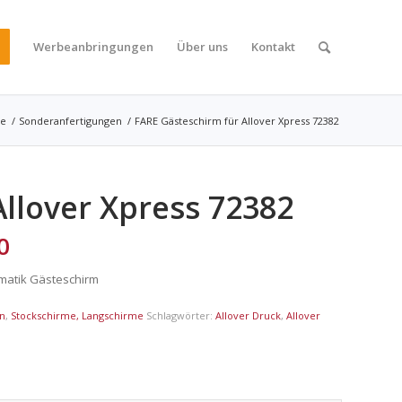
Werbeanbringungen
Über uns
Kontakt
me
/
Sonderanfertigungen
/
FARE Gästeschirm für Allover Xpress 72382
llover Xpress 72382
0
omatik Gästeschirm
en
,
Stockschirme, Langschirme
Schlagwörter:
Allover Druck
,
Allover