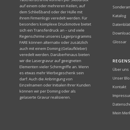
auf einem oder mehreren Keilen, auf
Sonderan
dem Schließband oder der Hülle mit
Katalog
ihrem Firmenlogo veredelt werden. Für
besonders komplexe Druckmotive bietet
Datenblät
sich ein Transferdruck an – und viele
Downloa
Regenschirme unseres Lagerprogramms
Glossar
FARE können alternativ oder zusätzlich
auch mit einem Doming (Gelaufkleber)
veredelt werden. Darüberhinaus bieten
wir die Lasergravur auf geeigneten
REGEN
Elementen vieler Schirmgriffe an. Wenn
Über uns
es etwas mehr Werbegeschenk sein
Unser Blo
darf: Auch die Anbringung von
Einzelnamen oder Initialen Ihrer Kunden
Kontakt
können wir per Doming oder als
Impress
gelaserte Gravur realisieren.
Datensch
Mein Merk