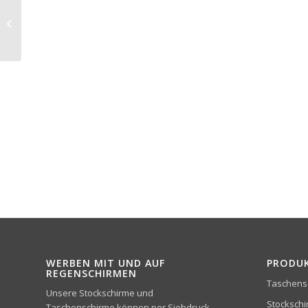
FARE Gästeschirm
PURE 2333
WERBEN MIT UND AUF
PRODU
REGENSCHIRMEN
Taschens
Unsere Stockschirme und
Stocksch
Taschenschirme können per Siebdruck