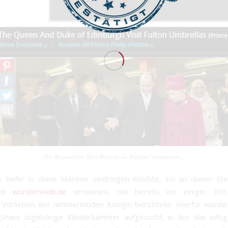
Der Regenschirm Ihrer Majestät der Königin: transparent…
tiefer in diese Materie eindringen möchte, sei an dieser Ste
zin
wunderweib.de
verwiesen, das bereits vor einiger Zei
Vorlieben der nimmermüden Königin berichtete. Hierfür wurde
shaus zugehörige Kleiderkammer aufgesucht, in der das eifrig