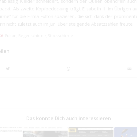
unablässig Kleider schneidert, sondern der Queen obendrein auch 
packt. Als zweite Kopfbedeckung trägt Elisabeth II. im Übrigen au
rme“ für die Firma Fulton spazieren, die sich dank der prominen
in nicht zuletzt auch im Juni über steigende Absatzzahlen freute.
e:
Fulton
,
Regenschirme
,
Stockschirme
eilen
Das könnte Dich auch interessieren