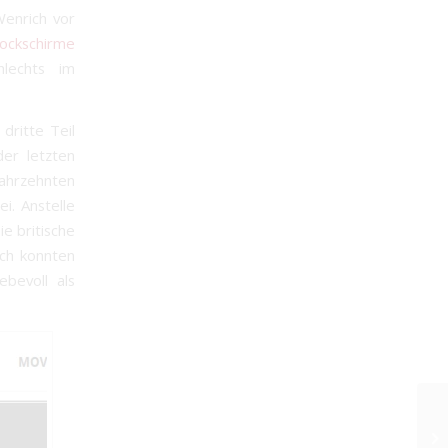
Wenrich vor
ockschirme
hlechts im
dritte Teil
der letzten
Jahrzehnten
i. Anstelle
ie britische
ich konnten
ebevoll als