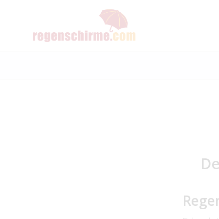
De
Regen