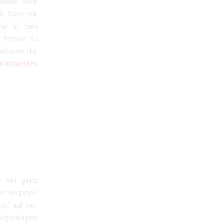
haben viele
l: Dass mit
war in den
 Presse zu
akteure die
ichtbarstes
r ein ganz
 in knappen
opf auf der
 Regentagen