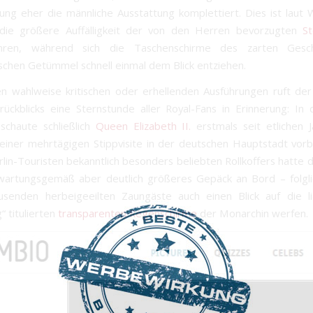
g eher die männliche Ausstattung komplettiert. Dies ist laut 
 die größere Auffälligkeit der von den Herren bevorzugten
St
ühren, während sich die Taschenschirme des zarten Gesc
schen Getümmel schnell einmal dem Blick entziehen.
n wahlweise kritischen oder erhellenden Ausführungen ruft der 
rückblicks eine Sternstunde aller Royal-Fans in Erinnerung: In 
schaute schließlich
Queen Elizabeth II.
erstmals seit etlichen 
einer mehrtägigen Stippvisite in der deutschen Hauptstadt vorbe
lin-Touristen bekanntlich besonders beliebten Rollkoffers hatte d
wartungsgemäß aber deutlich größeres Gepäck an Bord – folgl
senden herbeigeeilten Zaungäste auch einen Blick auf die li
“ titulierten
transparenten Regenschirme
der Monarchin werfen.