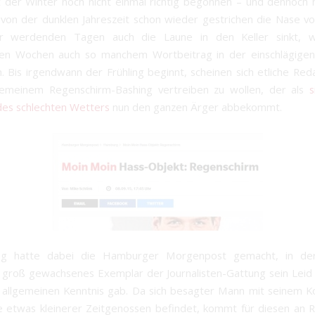
t der Winter noch nicht einmal richtig begonnen – und dennoch 
on der dunklen Jahreszeit schon wieder gestrichen die Nase vol
r werdenden Tagen auch die Laune in den Keller sinkt, 
en Wochen auch so manchem Wortbeitrag in der einschlägigen
 Bis irgendwann der Frühling beginnt, scheinen sich etliche Red
gemeinem Regenschirm-Bashing vertreiben zu wollen, der als
s
es schlechten Wetters
nun den ganzen Ärger abbekommt.
g hatte dabei die Hamburger Morgenpost gemacht, in de
groß gewachsenes Exemplar der Journalisten-Gattung sein Leid
 allgemeinen Kenntnis gab. Da sich besagter Mann mit seinem K
 etwas kleinerer Zeitgenossen befindet, kommt für diesen an