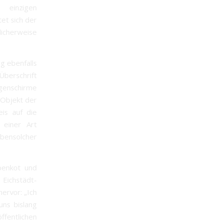
 einzigen
et sich der
klicherweise
g ebenfalls
Überschrift
Regenschirme
 Objekt der
eis auf die
 einer Art
ebensolcher
enkot und
Eichstädt-
ervor: „Ich
uns bislang
fentlichen