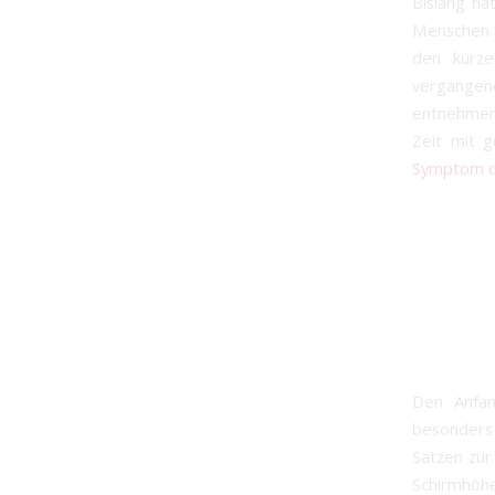
Bislang ha
Menschen v
den kürze
vergangen
entnehmen.
Zeit mit 
Symptom d
Den Anfan
besonders 
Sätzen zur
Schirmhöhe