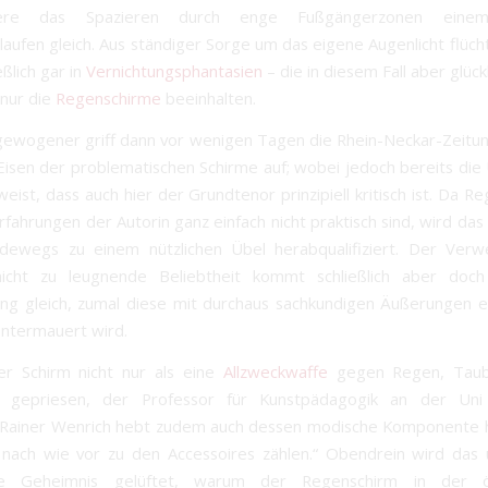
dere das Spazieren durch enge Fußgängerzonen einem
laufen gleich. Aus ständiger Sorge um das eigene Augenlicht flücht
ßlich gar in
Vernichtungsphantasien
– die in diesem Fall aber glüc
 nur die
Regenschirme
beeinhalten.
ewogener griff dann vor wenigen Tagen die Rhein-Neckar-Zeitun
Eisen der problematischen Schirme auf; wobei jedoch bereits die 
eist, dass auch hier der Grundtenor prinzipiell kritisch ist. Da 
rfahrungen der Autorin ganz einfach nicht praktisch sind, wird das
adewegs zu einem nützlichen Übel herabqualifiziert. Der Verw
icht zu leugnende Beliebtheit kommt schließlich aber doch
ng gleich, zumal diese mit durchaus sachkundigen Äußerungen 
ntermauert wird.
er Schirm nicht nur als eine
Allzweckwaffe
gegen Regen, Taub
r gepriesen, der Professor für Kunstpädagogik an der Uni 
 Rainer Wenrich hebt zudem auch dessen modische Komponente h
nach wie vor zu den Accessoires zählen.“ Obendrein wird das 
e Geheimnis gelüftet, warum der Regenschirm in der öf