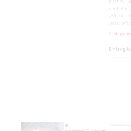
nicht nur 
die Koffer 
„Werbeschi
Botschafter
Schlagwort
Eintrag t