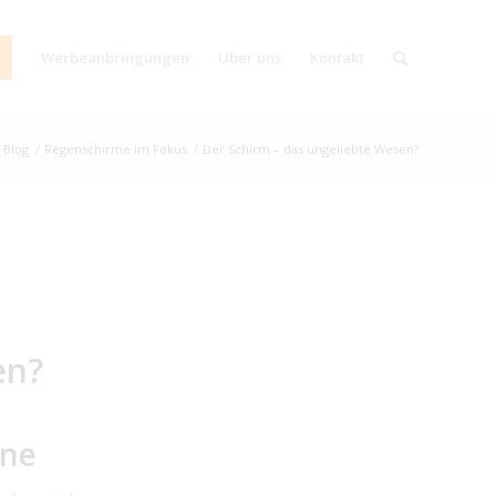
Werbeanbringungen
Über uns
Kontakt
 Blog
/
Regenschirme im Fokus
/
Der Schirm – das ungeliebte Wesen?
en?
hne