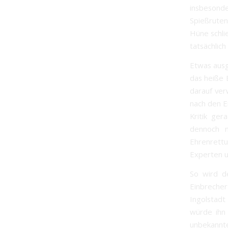
insbeson
Spießruten
Hüne schlie
tatsächlich
Etwas ausg
das heiße 
darauf verw
nach den E
Kritik ger
dennoch n
Ehrenrettu
Experten u
So wird d
Einbreche
Ingolstadt
würde ihn 
unbekannt