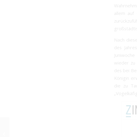
Wahrnehmun
allem auf
zurückzuf
großstädti
Nach diese
des Jahres
Juniwoche 
wieder zu 
des bei Ber
Königin er
die zu Tau
„Vogelkäfig
Innovative
Werbegeschenke für