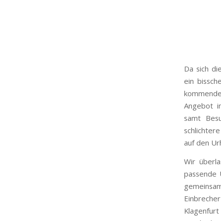
Da sich di
ein bissch
kommenden
Angebot i
samt Bes
schlichter
auf den Ur
Wir überla
passende Ü
gemeinsame
Einbreche
Klagenfurt