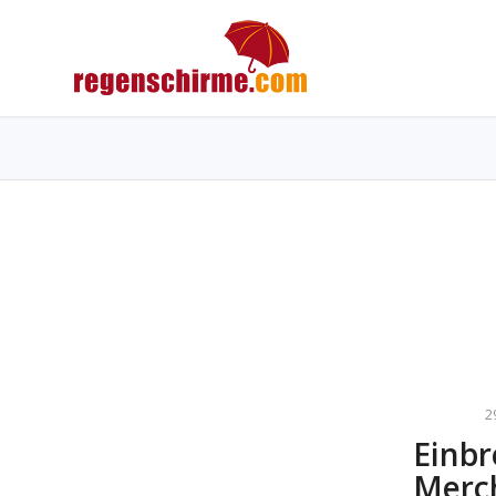
2
Ein
Merc