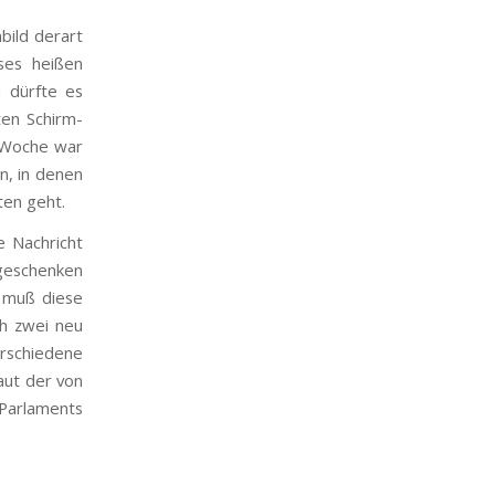
bild derart
ses heißen
n dürfte es
ten Schirm-
r Woche war
n, in denen
ten geht.
e Nachricht
egeschenken
, muß diese
ch zwei neu
rschiedene
laut der von
 Parlaments