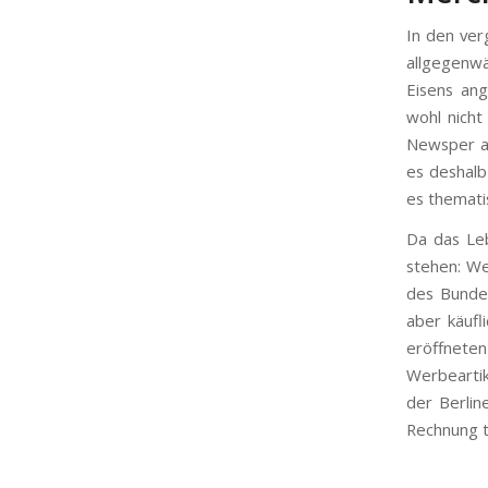
In den ver
allgegenw
Eisens ang
wohl nicht
Newsper a
es deshalb
es themati
Da das Leb
stehen: We
des Bundes
aber käuf
eröffnete
Werbeartike
der Berlin
Rechnung t