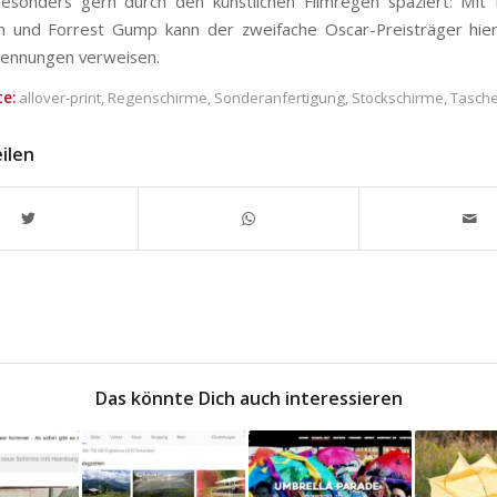
esonders gern durch den künstlichen Filmregen spaziert: Mit
 und Forrest Gump kann der zweifache Oscar-Preisträger hier
ennungen verweisen.
e:
allover-print
,
Regenschirme
,
Sonderanfertigung
,
Stockschirme
,
Tasch
eilen
Das könnte Dich auch interessieren