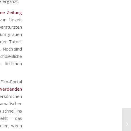
e ergänzt.
ine Zeitung
zur Unzeit
erstürzten
 zum grauen
 den Tatort
. Noch sind
chdienliche
örtlichen
Film-Portal
 werdenden
ersönlichen
amatischer
 schnell ins
fehlt – das
ielen, wenn