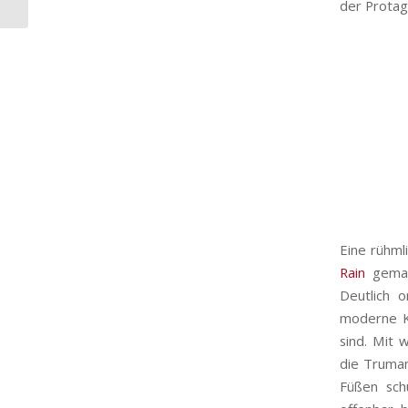
der Protag
Eine rühml
Rain
gemac
Deutlich o
moderne Kl
sind. Mit 
die Truman
Füßen sch