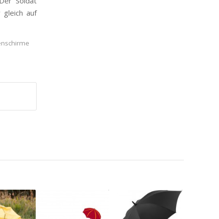
 Der Soldat
 gleich auf
enschirme