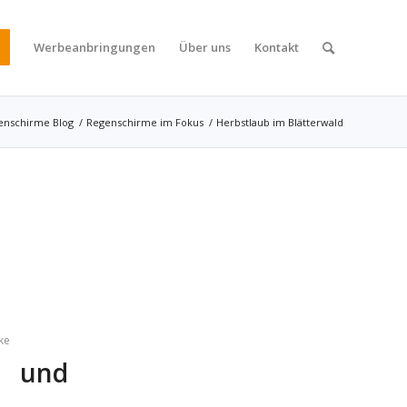
Werbeanbringungen
Über uns
Kontakt
enschirme Blog
/
Regenschirme im Fokus
/
Herbstlaub im Blätterwald
ke
 und