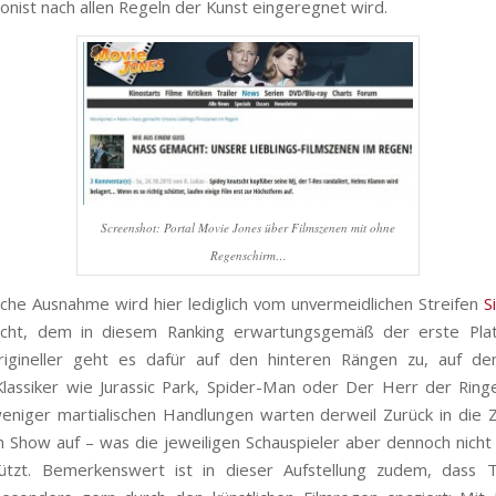
onist nach allen Regeln der Kunst eingeregnet wird.
Screenshot: Portal Movie Jones über Filmszenen mit ohne
Regenschirm…
iche Ausnahme wird hier lediglich vom unvermeidlichen Streifen
S
ht, dem in diesem Ranking erwartungsgemäß der erste Plat
rigineller geht es dafür auf den hinteren Rängen zu, auf de
assiker wie Jurassic Park, Spider-Man oder Der Herr der Ring
weniger martialischen Handlungen warten derweil Zurück in die 
 Show auf – was die jeweiligen Schauspieler aber dennoch nicht
ützt. Bemerkenswert ist in dieser Aufstellung zudem, dass