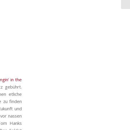
ingin‘ in the
z gebührt.
nen etliche
e zu finden
Zukunft und
 vor nassen
 Tom Hanks