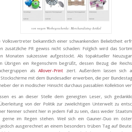
von wegen Werbegeschenke: Merchandising-Artikel
e Volksvertreter bekanntlich einer schwankenden Beliebtheit erf
en zusätzliche PR gewiss nicht schaden: Folglich wird das Sorti
 Monaten sukzessive aufgestockt. Als topaktueller Neuzuga
m Übrigen ein Regenschirm begrüßt, dessen Bezug die Reichs
uchergruppen als
Allover-Print
ziert. Außerdem lassen sich 
e Stockschirme mit dem Bundesadler erwerben, die per Bundestag
heber der in modischer Hinsicht durchaus passablen Kollektion ve
ssen es an dieser Stelle dem geneigten Leser, sich gedankli
berleitung von der Politik zur zwielichtigen Unterwelt zu entsc
r Nenner scheint hier in jedem Fall zu sein, dass weder Staats
r gerne im Regen stehen. Weil sich ein Gauner-Duo im österr
 jedoch ausgerechnet an einem besonders trüben Tag auf Beut