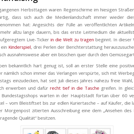
gangenen Herbsttagen waren Regenschirme im hiesigen Straßen
ärtig, dass sich auch die Medienlandschaft immer wieder die
enommen hat: Angesichts der Fülle an veröffentlichten Artikel
 mehr allzu lange dauern, bis das erste Leitmedium die aktuells
ufgeregtem Live-Ticker
in die Welt zu tragen
beginnt. In diese
 ein
Kinderspiel
, drei Perlen der Berichterstattung herauszusuche
sch ausnahmsweise aber ein bisschen quer durch den Gemüsegar
en bekanntlich hart genug ist, soll an erster Stelle eine positiv
r nämlich schon immer das Verlangen verspürte, sich mit Werb
tags einzudecken, hat seit Juli dieses Jahres nahezu freie Wahl
lich erwerben und dafür
recht tief in die Tasche
greifen. In glei
n Bundestagsshops warten in der Hauptstadt fortan über 60 ve
l – vom Bleistiftset bis zur edlen Kuriertasche – auf Käufer, die 
er Morgenpost zitierten Ausschreibung eine dem „Ansehen des
ragende Qualität“ besitzen.