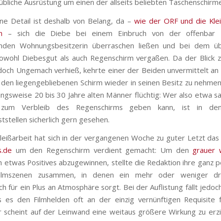
übliche Ausrüstung um einen der allseits beliebten Taschenschirm
ine Detail ist deshalb von Belang, da –
wie der ORF und die Kle
n
– sich die Diebe bei einem Einbruch von der offenbar 
nden Wohnungsbesitzerin überraschen ließen und bei dem üb
owohl Diebesgut als auch Regenschirm vergaßen. Da der Blick
och Ungemach verhieß, kehrte einer der Beiden unvermittelt an
 den liegengebliebenen Schirm wieder in seinen Besitz zu nehmen
ungsweise 20 bis 30 Jahre alten Männer flüchtig: Wer also etwa sa
 zum Verbleib des Regenschirms geben kann, ist in den 
ststellen sicherlich gern gesehen.
Fleißarbeit hat sich in der vergangenen Woche zu guter Letzt das 
s.de
um den Regenschirm verdient gemacht: Um den
grauer
 etwas Positives abzugewinnen, stellte die Redaktion ihre ganz p
-Filmszenen zusammen, in denen ein mehr oder weniger dr
 für ein Plus an Atmosphäre sorgt. Bei der Auflistung fällt jedoch
 es den Filmhelden oft an der einzig vernünftigen Requisite 
 scheint auf der Leinwand eine weitaus größere Wirkung zu erz