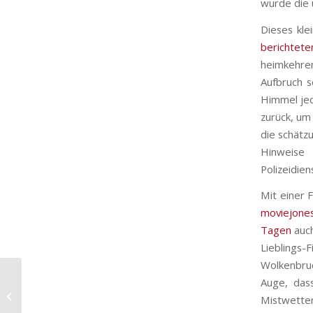
wurde die 
Dieses kle
berichtete
heimkehre
Aufbruch s
Himmel jed
zurück, um
die schätz
Hinweise
Polizeidien
Mit einer 
moviejone
Tagen
auch
Lieblings
Wolkenbruch
Auge, dass
Schirmmacher Hertault
Mistwetter
zeigt wahre Schätze