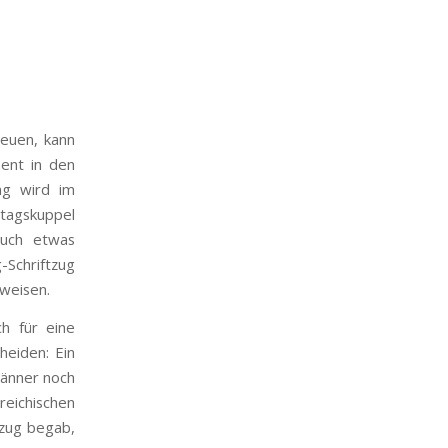
reuen, kann
ment in den
ng wird im
tagskuppel
auch etwas
-Schriftzug
rweisen.
ch für eine
heiden: Ein
männer noch
eichischen
ezug begab,