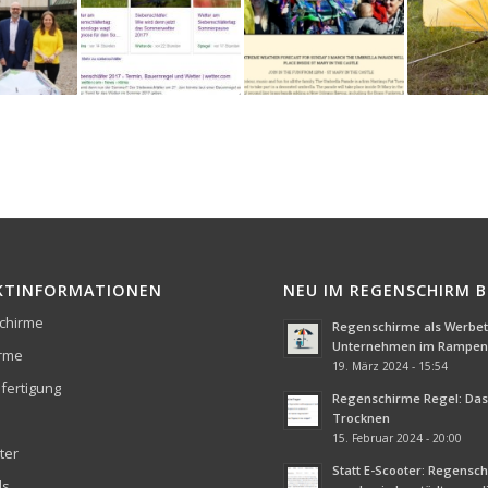
KTINFORMATIONEN
NEU IM REGENSCHIRM 
chirme
Regenschirme als Werbetr
Unternehmen im Rampenl
irme
19. März 2024 - 15:54
fertigung
Regenschirme Regel: Das 
Trocknen
15. Februar 2024 - 20:00
ter
Statt E-Scooter: Regensc
ds