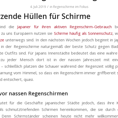
/
4. Juli 2019
in
Regenschirme im Fokus
zende Hüllen für Schirme
sind die
Japaner für ihren aktiven Regenschirm-Gebrauch
b
 zu uns Europäern nutzen sie
Schirme häufig als Sonnenschutz
, w
tze
unterwegs sind. In den nächsten Wochen jedoch beginnt in Ja
, in der Regenschirme naturgemäß der beste Schutz gegen Bad
rte Outfits sind. Für Japans Innenstädte bedeutet das eine wahre 
zu jeder Mensch dort ist in der nassen Jahreszeit mit ei
– schließlich platzen die Schauer während der Regenzeit völlig pl
rnung vom Himmel, so dass ein Regenschirm immer griffbereit 
 entsichert, quasi.
 vor nassen Regenschirmen
utet für die Geschäfte japanischer Städte jedoch, dass ihre 
eils schmutztriefenden Schirmen hereinkommen, die sie durch
. Denn Schirmständer scheinen heute nicht mehr willkommen