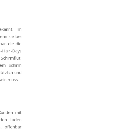
ekannt. Im
enn sie bei
pan die die
-Hair-Days
Schirmflut,
nem Schirm
ötzlich und
sein muss –
Kunden mit
 den Laden
, offenbar