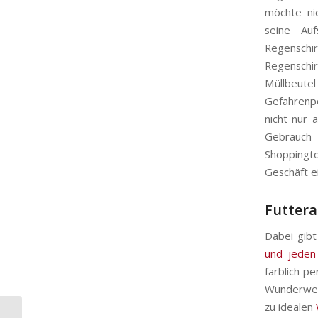
möchte ni
seine Auf
Regenschi
Regenschir
Müllbeute
Gefahrenp
nicht nur 
Gebrauch 
Shoppingt
Geschäft e
Futtera
Dabei gib
und jeden
farblich p
Wunderwer
zu idealen