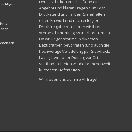
Detail, schicken anschließend ein
richtige
Angebot und klären Fragen zum Logo,
Druckstand und Farben. Sie erhalten
einen Entwurf und nach erfolgter
hirme
Druckfreigabe realisieren wir Ihren
liehen
Werbeschirm zum gewünschten Termin.
Da wir Regenschirme in diversen
Comeback
Bezugfarben bevorraten (und auch die
hochwertige Veredelung per Siebdruck,
Lasergravur oder Doming vor Ort
stattfindet), bieten wir die branchenweit
kürzesten Lieferzeiten.
Wir freuen uns auf ihre Anfrage!