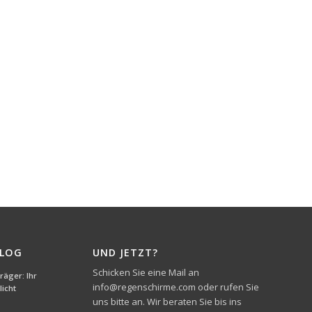
BLOG
UND JETZT?
Schicken Sie eine Mail an
äger: Ihr
info@regenschirme.com oder rufen Sie
icht
uns bitte an. Wir beraten Sie bis ins