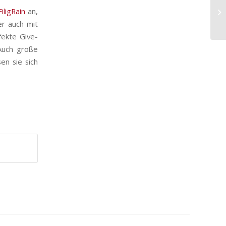
FiligRain
an,
er auch mit
fekte Give-
Auch große
sen sie sich