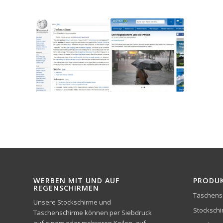
WERBEN MIT UND AUF
PRODU
REGENSCHIRMEN
Taschens
Unsere Stockschirme und
Stocksch
Taschenschirme können per Siebdruck
auf einem oder mehreren Keilen, auf