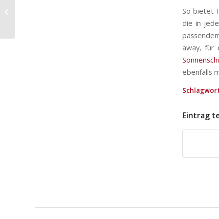
Natürlich Japan:
So bietet 
Regenschirme mit
Klimaanlage
die in jed
passendem 
away, für
Sonnensch
ebenfalls 
Schlagwort
Eintrag t