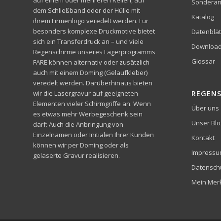
Sonderan
dem Schließband oder der Hülle mit
Katalog
ihrem Firmenlogo veredelt werden. Für
besonders komplexe Druckmotive bietet
Datenblät
sich ein Transferdruck an – und viele
Downloa
Regenschirme unseres Lagerprogramms
Glossar
FARE können alternativ oder zusätzlich
auch mit einem Doming (Gelaufkleber)
veredelt werden. Darüberhinaus bieten
wir die Lasergravur auf geeigneten
REGEN
Elementen vieler Schirmgriffe an. Wenn
Über uns
es etwas mehr Werbegeschenk sein
Unser Blo
darf: Auch die Anbringung von
Einzelnamen oder Initialen Ihrer Kunden
Kontakt
können wir per Doming oder als
Impress
gelaserte Gravur realisieren.
Datensch
Mein Merk