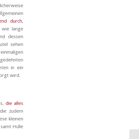
icherweise
llgemeinen
nd durch
,
s wie lange
und dessen
utel sehen
 einmaligen
sgedehnten
ten in ein
orgt wird.
is,
die alles
 die zudem
ese kleinen
samt Hülle