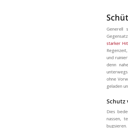
Schüt
Generell 
Gegensatz
starker Hi
Regenzeit
und ruinie
denn nahe
unterwegs 
ohne Vorwa
geladen und
Schutz
Dies bede
nassen, t
bugsieren