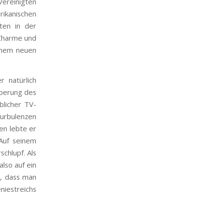
ereinigten
ikanischen
ten in der
 Charme und
einem neuen
 natürlich
rperung des
blicher TV-
Turbulenzen
en lebte er
Auf seinem
chlupf. Als
lso auf ein
n, dass man
iestreichs