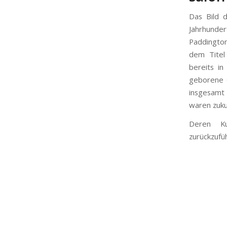
Das Bild 
Jahrhunder
Paddington
dem Titel
bereits in
geborene 
insgesamt 
waren zuku
Deren Ku
zurückzufü