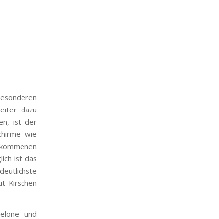
 besonderen
eiter dazu
en, ist der
chirme wie
 gekommenen
lich ist das
deutlichste
ut Kirschen
Melone und