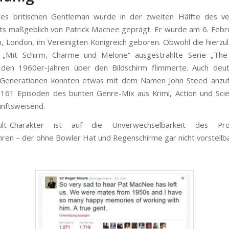
des britischen Gentleman wurde in der zweiten Hälfte des v
ts maßgeblich von Patrick Macnee geprägt. Er wurde am
6. Febr
, London, im Vereinigten Königreich geboren.
Obwohl die hierzu
 „Mit Schirm, Charme und Melone“ ausgestrahlte Serie „The
 den 1960er-Jahren über den Bildschirm flimmerte. Auch deut
Generationen konnten etwas mit dem Namen John Steed anzuf
161 Episoden des bunten Genre-Mix aus Krimi, Action und Scie
nftsweisend.
lt-Charakter ist auf die Unverwechselbarkeit des Prot
hren – der ohne Bowler Hat und Regenschirme gar nicht vorstellba