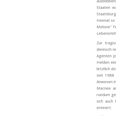
ausbleibe
Staaten w
Staatsbür
Heimat so 
Melone“ Fe
Lebensmitt
Zur tragi
dennoch ni
Agenten Jo
Helden ein
letztlich 
seit 1988
Anwesen in
Macnee am 
rundum gel
sich auch
erinnert.