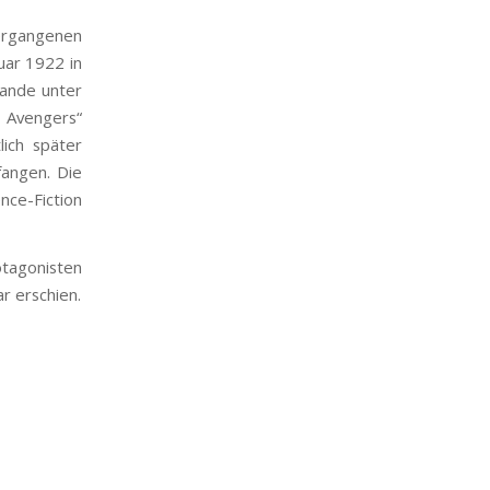
ergangenen
uar 1922 in
lande unter
 Avengers“
lich später
angen. Die
nce-Fiction
agonisten
r erschien.