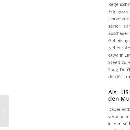
Regenschi
Erfolgsse
Jahrzehnte
seiner Pa
Zuschauer
Geheimag
Nebenrolle
etwa in „I
Steed zu v
Song
Don’
den Kilt t
Als US
den Mus
…gewappnet: die
Dabei entb
Regenschirme der
verbundene
Queen
in der sü