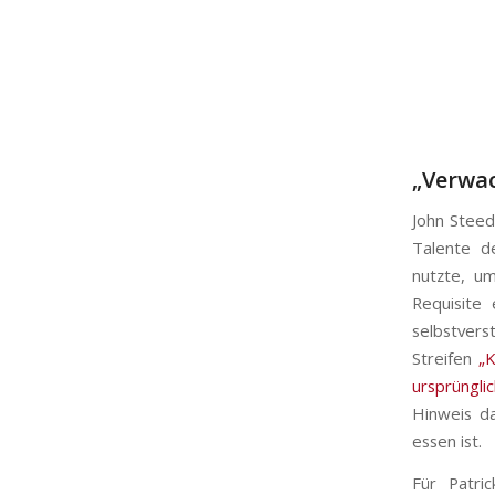
„Verwa
John Steed
Talente d
nutzte, um
Requisite
selbstvers
Streifen
„K
ursprüngli
Hinweis da
essen ist.
Für Patri