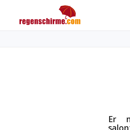
Er m
salon