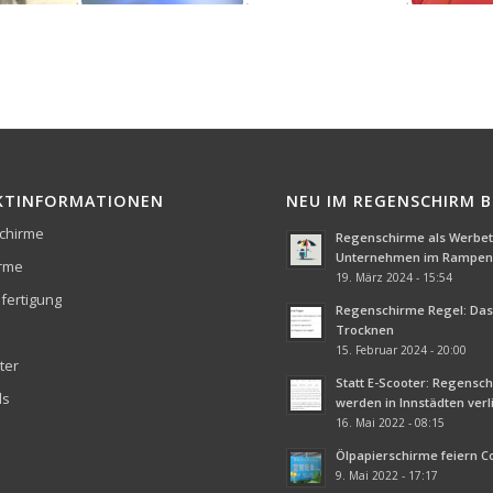
KTINFORMATIONEN
NEU IM REGENSCHIRM 
chirme
Regenschirme als Werbetr
Unternehmen im Rampenl
irme
19. März 2024 - 15:54
fertigung
Regenschirme Regel: Das 
Trocknen
15. Februar 2024 - 20:00
ter
Statt E-Scooter: Regensc
ds
werden in Innstädten ver
16. Mai 2022 - 08:15
Ölpapierschirme feiern 
9. Mai 2022 - 17:17