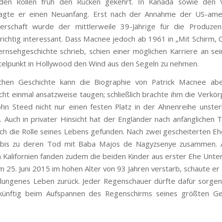
nden Rollen früh den Rücken gekehrt. In Kanada sowie den V
agte er einen Neuanfang. Erst nach der Annahme der US-amer
gerschaft wurde der mittlerweile 39-Jährige für die Produzen
richtig interessant. Dass Macnee jedoch ab 1961 in „Mit Schirm,
rnsehgeschichte schrieb, schien einer möglichen Karriere an s
elpunkt in Hollywood den Wind aus den Segeln zu nehmen.
schen Geschichte kann die Biographie von Patrick Macnee aber
cht einmal ansatzweise taugen; schließlich brachte ihm die Verkö
hn Steed nicht nur einen festen Platz in der Ahnenreihe unster
. Auch in privater Hinsicht hat der Engländer nach anfänglichen 
doch die Rolle seines Lebens gefunden. Nach zwei gescheiterten Eh
 bis zu deren Tod mit Baba Majos de Nagyzsenye zusammen. 
 Kalifornien fanden zudem die beiden Kinder aus erster Ehe Unters
25. Juni 2015 im hohen Alter von 93 Jahren verstarb, schaute er a
ungenes Leben zurück. Jeder Regenschauer dürfte dafür sorge
 künftig beim Aufspannen des Regenschirms seines größten Gen