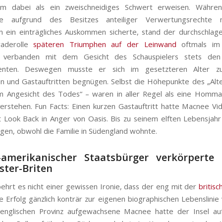
rm dabei als ein zweischneidiges Schwert erweisen. Währe
rie aufgrund des Besitzes anteiliger Verwertungsrechte
n ein einträgliches Auskommen sicherte, stand der durchschlag
raderolle
späteren Triumphen auf der Leinwand
oftmals im
 verbanden mit dem Gesicht des Schauspielers stets den 
enten. Deswegen musste er sich im gesetzteren Alter zu
n und Gastauftritten begnügen. Selbst die Höhepunkte des „Alt
m Angesicht des Todes“ – waren in aller Regel als eine Homm
erstehen. Fun Facts: Einen kurzen Gastauftritt hatte Macnee Vi
t Look Back in Anger
von Oasis. Bis zu seinem elften Lebensjah
ragen, obwohl die Familie in Südengland wohnte.
-amerikanischer Staatsbürger verkörperte
ter-Briten
ehrt es nicht einer gewissen Ironie, dass der eng mit der
britis
 Erfolg gänzlich konträr zur eigenen biographischen Lebenslinie v
denglischen Provinz aufgewachsene Macnee hatte der Insel au