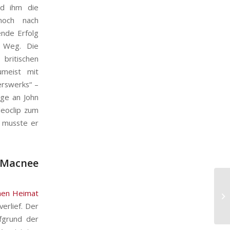
nd ihm die
 noch nach
ende Erfolg
 Weg. Die
britischen
meist mit
erswerks“ –
age an John
deoclip zum
r musste er
 Macnee
chen Heimat
erlief. Der
fgrund der