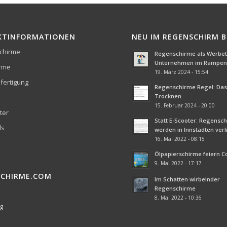
KTINFORMATIONEN
NEU IM REGENSCHIRM 
chirme
Regenschirme als Werbetr
Unternehmen im Rampenl
irme
19. März 2024 - 15:54
fertigung
Regenschirme Regel: Das 
Trocknen
15. Februar 2024 - 20:00
ter
Statt E-Scooter: Regensc
ds
werden in Innstädten ver
16. Mai 2022 - 08:15
Ölpapierschirme feiern 
9. Mai 2022 - 17:17
SCHIRME.COM
Im Schatten wirbelnder
Regenschirme
8. Mai 2022 - 10:36
g