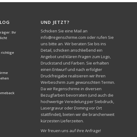
BLOG
UND JETZT?
Schicken Sie eine Mail an
äger: Ihr
info@regenschirme.com oder rufen Sie
icht
uns bitte an. Wir beraten Sie bis ins
Detail, schicken anschließend ein
richtige
Angebot und klären Fragen zum Logo,
Druckstand und Farben. Sie erhalten
einen Entwurf und nach erfolgter
hirme
Druckfreigabe realisieren wir Ihren
liehen
Werbeschirm zum gewünschten Termin.
Da wir Regenschirme in diversen
Comeback
Bezugfarben bevorraten (und auch die
hochwertige Veredelung per Siebdruck,
Lasergravur oder Doming vor Ort
stattfindet), bieten wir die branchenweit
kürzesten Lieferzeiten.
Wir freuen uns auf ihre Anfrage!