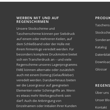
WERBEN MIT UND AUF
PRODU
REGENSCHIRMEN
Taschens
Unsere Stockschirme und
Stocksch
Taschenschirme können per Siebdruck
auf einem oder mehreren Keilen, auf
Sonderan
dem Schließband oder der Hülle mit
Katalog
ihrem Firmenlogo veredelt werden. Für
besonders komplexe Druckmotive bietet
Datenblät
sich ein Transferdruck an – und viele
Downloa
Regenschirme unseres Lagerprogramms
Glossar
FARE können alternativ oder zusätzlich
auch mit einem Doming (Gelaufkleber)
veredelt werden. Darüberhinaus bieten
wir die Lasergravur auf geeigneten
REGEN
Elementen vieler Schirmgriffe an. Wenn
Über uns
es etwas mehr Werbegeschenk sein
Unser Blo
darf: Auch die Anbringung von
Einzelnamen oder Initialen Ihrer Kunden
Kontakt