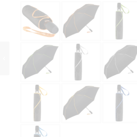
Midsize Bambus
Stockschirm ÖkoBrella
7379 waterSAVE