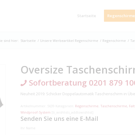
Startseite
Regenschirme
ie sind hier:
Startseite
/
Unsere Werbeartikel Regenschirme
/
Regenschirme
/
Ta
Oversize Taschenschi
Sofortberatung 0201 879 10
Neuheit 2019: Schicker Doppelautomatik Taschenschirm in Über
Artikelnummer:
5639
Kategorien:
Regenschirme
,
Taschenschirme, Fal
Windproof-System
[ti_wishlists_addtowishlist]
Senden Sie uns eine E-Mail
Ihr Name