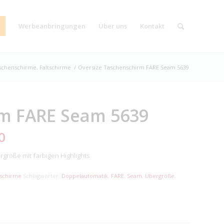
Werbeanbringungen
Über uns
Kontakt
schenschirme, Faltschirme
/
Oversize Taschenschirm FARE Seam 5639
rm FARE Seam 5639
0
größe mit farbigen Highlights
tschirme
Schlagwörter:
Doppelautomatik
,
FARE
,
Seam
,
Übergröße
,