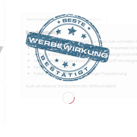
Beschreibung
Zusätzliche Information
Beschreibung
Komfortable Doppelautomatik-Funktion zum schnellen 
hochwertiges Windproof-System für eine maximale Geste
auffällige Verzierung des Bezugs durch farbige Keilna
matt / glänzend abgesetzter Soft-Touch-Griff mit integr
farbige Griffschlaufe
Futteral mit Druckknopf und farbiger Paspelierung
Auch als Midsize Stockschirm (Art. 4399) erhältlich