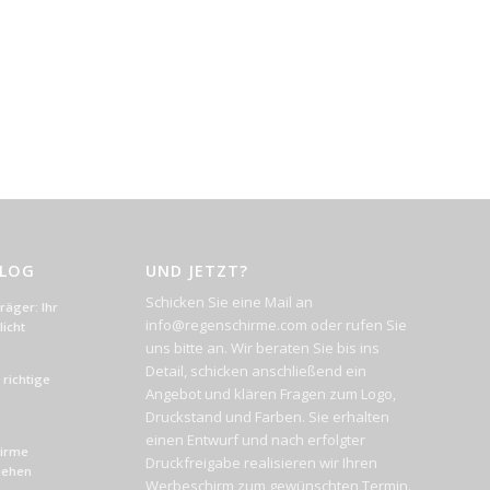
BLOG
UND JETZT?
Schicken Sie eine Mail an
äger: Ihr
info@regenschirme.com oder rufen Sie
icht
uns bitte an. Wir beraten Sie bis ins
Detail, schicken anschließend ein
richtige
Angebot und klären Fragen zum Logo,
Druckstand und Farben. Sie erhalten
einen Entwurf und nach erfolgter
hirme
Druckfreigabe realisieren wir Ihren
liehen
Werbeschirm zum gewünschten Termin.