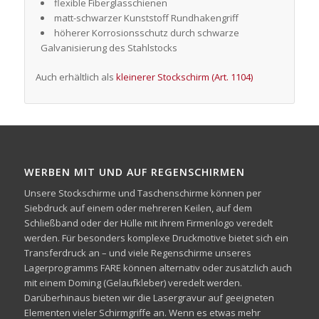
flexible Fiberglasschienen
matt-schwarzer Kunststoff Rundhakengriff
höherer Korrosionsschutz durch schwarze
Galvanisierung des Stahlstocks
Auch erhältlich als
kleinerer Stockschirm (Art. 1104)
WERBEN MIT UND AUF REGENSCHIRMEN
Unsere Stockschirme und Taschenschirme können per
Siebdruck auf einem oder mehreren Keilen, auf dem
Schließband oder der Hülle mit ihrem Firmenlogo veredelt
werden. Für besonders komplexe Druckmotive bietet sich ein
Transferdruck an – und viele Regenschirme unseres
Lagerprogramms FARE können alternativ oder zusätzlich auch
mit einem Doming (Gelaufkleber) veredelt werden.
Darüberhinaus bieten wir die Lasergravur auf geeigneten
Elementen vieler Schirmgriffe an. Wenn es etwas mehr