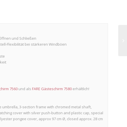
Öffnen und Schließen
ll-Flexibilität bei stärkeren Windböen
ste
keit
chirm 7560
und als
FARE Gästeschirm 7580
erhältlich!
se umbrella, 3-section frame with chromed metal shaft,
tching cover with silver push-button and plastic cap, special
Polyester pongee cover, approx 97 cm Ø, closed approx. 28 cm