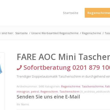
Startseite
Regenschirme
e sind hier:
Startseite
/
Unsere Werbeartikel Regenschirme
/
Regenschirme
/
Tas
FARE AOC Mini Taschen
Sofortberatung 0201 879 10
Trendiger Doppelautomatik Taschenschirm in durchgehend ein
Artikelnummer:
5460
Kategorien:
Regenschirme
,
Taschenschirme, Fal
minzgrün
,
petrol
,
Regenschirm
,
Taschenschirm
[ti_wishlists_addtowishl
Senden Sie uns eine E-Mail
Ihr Name