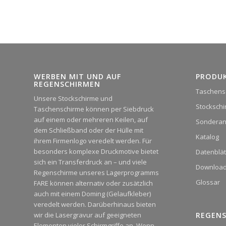
WERBEN MIT UND AUF
PRODU
REGENSCHIRMEN
Taschens
Unsere Stockschirme und
Stocksch
Taschenschirme können per Siebdruck
auf einem oder mehreren Keilen, auf
Sonderan
dem Schließband oder der Hülle mit
Katalog
ihrem Firmenlogo veredelt werden. Für
besonders komplexe Druckmotive bietet
Datenblät
sich ein Transferdruck an – und viele
Downloa
Regenschirme unseres Lagerprogramms
Glossar
FARE können alternativ oder zusätzlich
auch mit einem Doming (Gelaufkleber)
veredelt werden. Darüberhinaus bieten
wir die Lasergravur auf geeigneten
REGEN
Elementen vieler Schirmgriffe an. Wenn