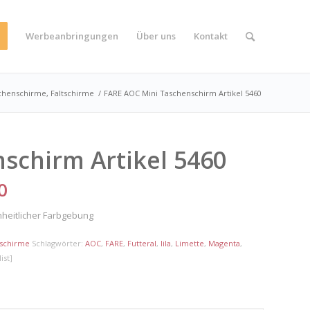
Werbeanbringungen
Über uns
Kontakt
chenschirme, Faltschirme
/
FARE AOC Mini Taschenschirm Artikel 5460
schirm Artikel 5460
0
heitlicher Farbgebung
tschirme
Schlagwörter:
AOC
,
FARE
,
Futteral
,
lila
,
Limette
,
Magenta
,
ist]