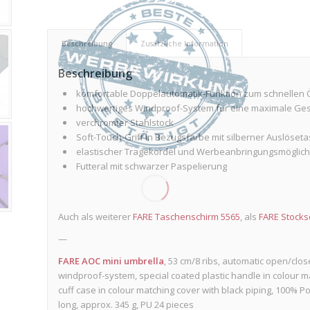
Beschreibung
Zusätzliche Information
Beschreibung
komfortable Doppelautomatik-Funktion zum schnellen 
hochwertiges Windproof-System für eine maximale Geste
verchromter Stahlstock
Soft-Touch-Griff in Bezugsfarbe mit silberner Auslöseta
elastischer Tragekordel und Werbeanbringungsmöglich
Futteral mit schwarzer Paspelierung
Auch als weiterer
FARE Taschenschirm 5565
, als
FARE Stocks
—
FARE AOC mini umbrella
, 53 cm/8 ribs, automatic open/clo
windproof-system, special coated plastic handle in colour ma
cuff case in colour matching cover with black piping, 100% 
long, approx. 345 g, PU 24 pieces