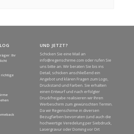
BLOG
UND JETZT?
Schicken Sie eine Mail an
äger: Ihr
info@regenschirme.com oder rufen Sie
icht
uns bitte an. Wir beraten Sie bis ins
Detail, schicken anschließend ein
richtige
Angebot und klären Fragen zum Logo,
Druckstand und Farben. Sie erhalten
einen Entwurf und nach erfolgter
hirme
Druckfreigabe realisieren wir Ihren
liehen
Werbeschirm zum gewünschten Termin.
Da wir Regenschirme in diversen
Comeback
Bezugfarben bevorraten (und auch die
hochwertige Veredelung per Siebdruck,
Lasergravur oder Doming vor Ort