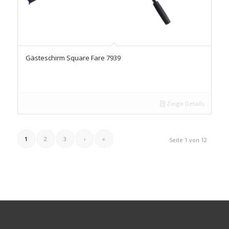
Gästeschirm Square Fare 7939
Zeige Details
1
2
3
›
»
Seite 1 von 12