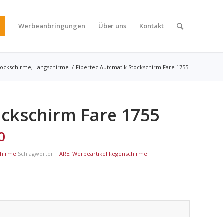
Werbeanbringungen
Über uns
Kontakt
tockschirme, Langschirme
/
Fibertec Automatik Stockschirm Fare 1755
ockschirm Fare 1755
0
chirme
Schlagwörter:
FARE
,
Werbeartikel Regenschirme