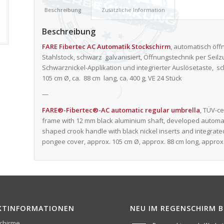
Beschreibung
Zusätzliche Information
Beschreibung
FARE Fibertec AC Automatik Stockschirm
, automatisch öffn
Stahlstock, schwarz galvanisiert, Öffnungstechnik per Sei
Schwarznickel-Applikation und integrierter Auslösetaste, s
105 cm Ø, ca. 88 cm lang, ca. 400 g, VE 24 Stück
—
FARE®-Fibertec®-AC automatic regular umbrella
, TÜV-ce
frame with 12 mm black aluminium shaft, developed automat
shaped crook handle with black nickel inserts and integrated
pongee cover, approx. 105 cm Ø, approx. 88 cm long, approx.
KTINFORMATIONEN
NEU IM REGENSCHIRM 
chirme