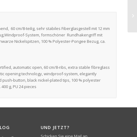
end, 60 cm/8-teilig, sehr stabiles Fiberglasgestell mit 12 mm
lzug,Windproof-System, formschöner Rundhakengriff mit
chwarze Nickelspitzen, 100 % Polyester-Pongee Bezug, ca.
rtified, automatic open, 60 cm/8-ribs, extra stable fibreglass
ic opening technology, windproof-system, elegantly
 push-button, black nickel-plated tips, 100 % polyester
 400 g, PU 24 pieces
BLOG
UND JETZT?
Schicken Sie eine Mail an