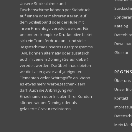
Unsere Stockschirme und
Stocksch
Taschenschirme können per Siebdruck
auf einem oder mehreren Keilen, auf
Sonderan
dem Schließband oder der Hülle mit
Katalog
ihrem Firmenlogo veredelt werden. Für
besonders komplexe Druckmotive bietet
Datenblät
sich ein Transferdruck an – und viele
Downloa
Regenschirme unseres Lagerprogramms
Glossar
FARE können alternativ oder zusätzlich
auch mit einem Doming (Gelaufkleber)
veredelt werden. Darüberhinaus bieten
wir die Lasergravur auf geeigneten
REGEN
Elementen vieler Schirmgriffe an. Wenn
Über uns
es etwas mehr Werbegeschenk sein
Unser Blo
darf: Auch die Anbringung von
Einzelnamen oder Initialen Ihrer Kunden
Kontakt
können wir per Doming oder als
Impress
gelaserte Gravur realisieren.
Datensch
Mein Merk