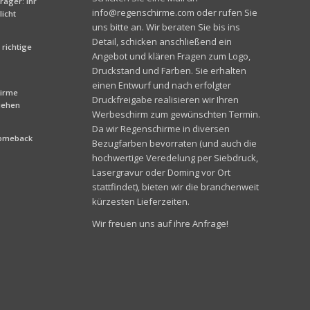
äger: Ihr
info@regenschirme.com oder rufen Sie
icht
uns bitte an. Wir beraten Sie bis ins
Detail, schicken anschließend ein
richtige
Angebot und klären Fragen zum Logo,
Druckstand und Farben. Sie erhalten
einen Entwurf und nach erfolgter
hirme
Druckfreigabe realisieren wir Ihren
liehen
Werbeschirm zum gewünschten Termin.
Da wir Regenschirme in diversen
Comeback
Bezugfarben bevorraten (und auch die
hochwertige Veredelung per Siebdruck,
Lasergravur oder Doming vor Ort
stattfindet), bieten wir die branchenweit
kürzesten Lieferzeiten.
Wir freuen uns auf ihre Anfrage!