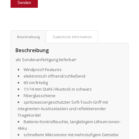
Beschreibung
Zusätzliche Information
Beschreibung
als Sonderanfertigung lieferbar!
Windproof-Features
elektronisch öffnend/schließend
60 cm/8-teilig
11/14 mm Stahl-/Alustock in schwarz
Fiberglasschiene
spritzwassergeschützter Soft-Touch-Griff mit
integrierten Auslösetasten und reflektierender
Tragekordel
Batterie-Kontrollleuchte, langlebigem Lithium-Ionen-
Akku
schnellemr Mikromotor mit mehrstufigem Getriebe