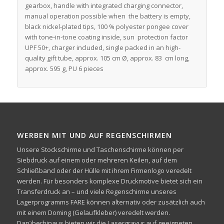
gearbox, handle with integrated charging connector,
manual operation possible when the battery is empty,
black nickel-plated tips, 100 % polyester pongee cover
with tone-in-tone coating inside, sun protection factor
UPF 50+, charger included, single packed in an high-
quality gift tube, approx. 105 cm Ø, approx. 83 cm long,
approx. 595 g, PU 6 pieces
WERBEN MIT UND AUF REGENSCHIRMEN
Unsere Stockschirme und Taschenschirme können per
Siebdruck auf einem oder mehreren Keilen, auf dem
Schließband oder der Hülle mit ihrem Firmenlogo veredelt
werden. Für besonders komplexe Druckmotive bietet sich ein
Transferdruck an – und viele Regenschirme unseres
Lagerprogramms FARE können alternativ oder zusätzlich auch
mit einem Doming (Gelaufkleber) veredelt werden.
Darüberhinaus bieten wir die Lasergravur auf geeigneten