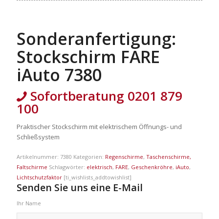
Sonderanfertigung:
Stockschirm FARE
iAuto 7380
Sofortberatung 0201 879
100
Praktischer Stockschirm mit elektrischem Öffnungs- und
Schließsystem
Artikelnummer:
7380
Kategorien:
Regenschirme
,
Taschenschirme,
Faltschirme
Schlagwörter:
elektrisch
,
FARE
,
Geschenkröhre
,
iAuto
,
Lichtschutzfaktor
[ti_wishlists_addtowishlist]
Senden Sie uns eine E-Mail
Ihr Name