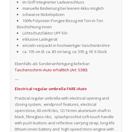
im Griff integrierter Ladeanschluss
manuelle Bedienung bei leerem Akku möglich
schwarze Nickelspitzen
100% Polyester-Pongee Bezug mit Ton-in-Ton
Beschichtung innen
Lichtschutzfaktor UPF 50+
inklusive Ladegerät
einzeln verpackt in hochwertiger Geschenkröhre
ca. 105 cm Ø, ca. 83 cm lang, ca. 595 g, VE 6 Stück
Ebenfalls als Sonderanfertigung lieferbar:
Taschenschirm iAuto erhältlich (Art. 5380)
—
Electrical regular umbrella FARE iAuto
Practical regular umbrella with electrical opening and
closing system, windproof features, electrical
open/close, 60 cm/8 ribs, 12/14 mm aluminium shaft in
black, fibreglass ribs, splashproofed soft-touch handle
with push-buttons and reflective carrying strap, long-life
lithium ionen battery and high-speed micro-engine with