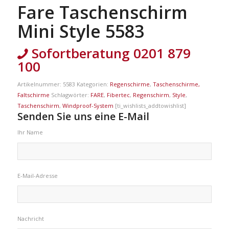
Fare Taschenschirm
Mini Style 5583
Sofortberatung 0201 879
100
Artikelnummer:
5583
Kategorien:
Regenschirme
,
Taschenschirme,
Faltschirme
Schlagwörter:
FARE
,
Fibertec
,
Regenschirm
,
Style
,
Taschenschirm
,
Windproof-System
[ti_wishlists_addtowishlist]
Senden Sie uns eine E-Mail
Ihr Name
E-Mail-Adresse
Nachricht