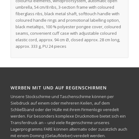
colourful elements, windproofsystem, automatic open
umbrella, 54 cm/8 ribs, 3-section frame with coloured
fiberglass ribs, black metal shaft, softtouch handle with
coloured handle rings and promotional labelling option,
black metaltips, 100 % polyester pongee cover, coloured
seams, convenient cuff case with adjustable coloured
elastic cord, approx. 94 cm Ø, closed approx. 28 cm long,
approx. 333 g, PU 24 pieces
WERBEN MIT UND AUF REGENSCHIRMEN
Unsere Stockschirme und Taschenschirme können per
Siebdruck auf einem oder mehreren Keilen, auf dem
Schließband oder der Hülle mit ihrem Firmenlogo veredelt
werden. Für besonders komplexe Druckmotive bietet sich ein
Transferdruck an – und viele Regenschirme unseres
Lagerprogramms FARE können alternativ oder zusätzlich auch
mit einem Doming (Gelaufkleber) veredelt werden.