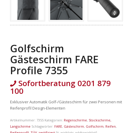
Golfschirm
Gästeschirm FARE
Profile 7355
Sofortberatung 0201 879
100
Exklusiver Automatik Golf-/Gästeschirm für zwei Personen mit
Reifenprofil Design-Elementen
Artikelnummer:
7355
Kategorien:
Regenschirme
,
Stockschirme,
Langschirme
Schlagwörter:
FARE
,
Gästeschirm
,
Golfschirm
,
Reifen
,
Reifenprofil
,
TÜV-zertifiziert
[ti_wishlists_addtowishlist]