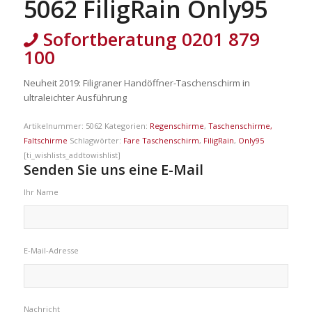
5062 FiligRain Only95
Sofortberatung 0201 879
100
Neuheit 2019: Filigraner Handöffner-Taschenschirm in
ultraleichter Ausführung
Artikelnummer:
5062
Kategorien:
Regenschirme
,
Taschenschirme,
Faltschirme
Schlagwörter:
Fare Taschenschirm
,
FiligRain
,
Only95
[ti_wishlists_addtowishlist]
Senden Sie uns eine E-Mail
Ihr Name
E-Mail-Adresse
Nachricht