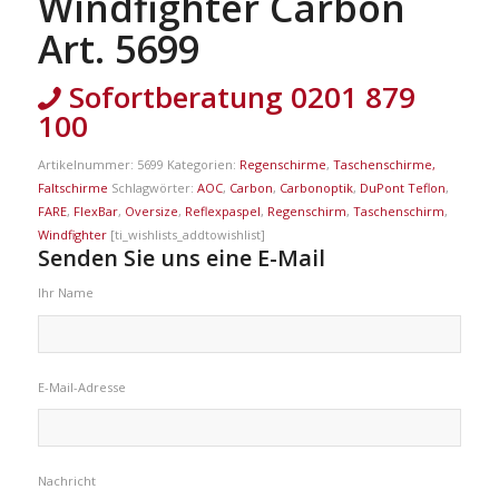
Windfighter Carbon
Art. 5699
Sofortberatung 0201 879
100
Artikelnummer:
5699
Kategorien:
Regenschirme
,
Taschenschirme,
Faltschirme
Schlagwörter:
AOC
,
Carbon
,
Carbonoptik
,
DuPont Teflon
,
FARE
,
FlexBar
,
Oversize
,
Reflexpaspel
,
Regenschirm
,
Taschenschirm
,
Windfighter
[ti_wishlists_addtowishlist]
Senden Sie uns eine E-Mail
Ihr Name
E-Mail-Adresse
Nachricht