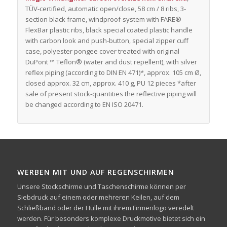
TÜV-certified, automatic open/close, 58 cm / 8 ribs, 3-
section black frame, windproof-system with FARE®
FlexBar plastic ribs, black special coated plastic handle
with carbon look and push-button, special zipper cuff
case, polyester pongee cover treated with original
DuPont ™ Teflon® (water and dust repellent), with silver
reflex piping (according to DIN EN 471)*, approx. 105 cm Ø,
closed approx. 32 cm, approx. 410 g, PU 12 pieces *after
sale of present stock-quantities the reflective piping will
be changed according to EN ISO 20471.
WERBEN MIT UND AUF REGENSCHIRMEN
Unsere Stockschirme und Taschenschirme können per
Siebdruck auf einem oder mehreren Keilen, auf dem
Schließband oder der Hülle mit ihrem Firmenlogo veredelt
werden. Für besonders komplexe Druckmotive bietet sich ein