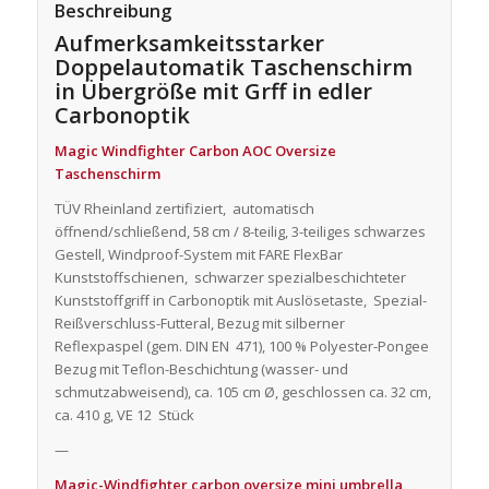
Beschreibung
Aufmerksamkeitsstarker
Doppelautomatik Taschenschirm
in Übergröße mit Grff in edler
Carbonoptik
Magic Windfighter Carbon AOC Oversize
Taschenschirm
TÜV Rheinland zertifiziert, automatisch
öffnend/schließend, 58 cm / 8-teilig, 3-teiliges schwarzes
Gestell, Windproof-System mit FARE FlexBar
Kunststoffschienen, schwarzer spezialbeschichteter
Kunststoffgriff in Carbonoptik mit Auslösetaste, Spezial-
Reißverschluss-Futteral, Bezug mit silberner
Reflexpaspel (gem. DIN EN 471), 100 % Polyester-Pongee
Bezug mit Teflon-Beschichtung (wasser- und
schmutzabweisend), ca. 105 cm Ø, geschlossen ca. 32 cm,
ca. 410 g, VE 12 Stück
—
Magic-Windfighter carbon oversize mini umbrella
,