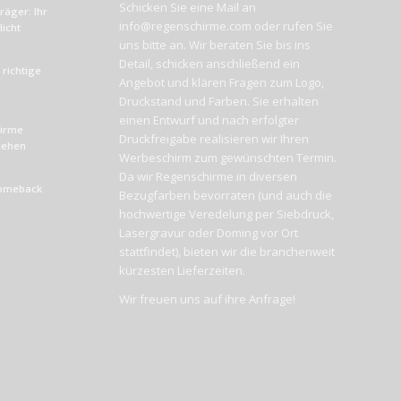
Schicken Sie eine Mail an
äger: Ihr
info@regenschirme.com oder rufen Sie
icht
uns bitte an. Wir beraten Sie bis ins
Detail, schicken anschließend ein
richtige
Angebot und klären Fragen zum Logo,
Druckstand und Farben. Sie erhalten
einen Entwurf und nach erfolgter
hirme
Druckfreigabe realisieren wir Ihren
liehen
Werbeschirm zum gewünschten Termin.
Da wir Regenschirme in diversen
Comeback
Bezugfarben bevorraten (und auch die
hochwertige Veredelung per Siebdruck,
Lasergravur oder Doming vor Ort
stattfindet), bieten wir die branchenweit
kürzesten Lieferzeiten.
Wir freuen uns auf ihre Anfrage!