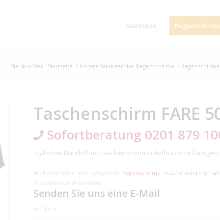
Startseite
Regenschirme
Sie sind hier:
Startseite
/
Unsere Werbeartikel Regenschirme
/
Regenschirme
Taschenschirm FARE 50
Sofortberatung 0201 879 10
Stylischer Handöffner Taschenschirm in Anthrazit mit farbige
Artikelnummer:
5083
Kategorien:
Regenschirme
,
Taschenschirme, Fal
[ti_wishlists_addtowishlist]
Senden Sie uns eine E-Mail
Ihr Name