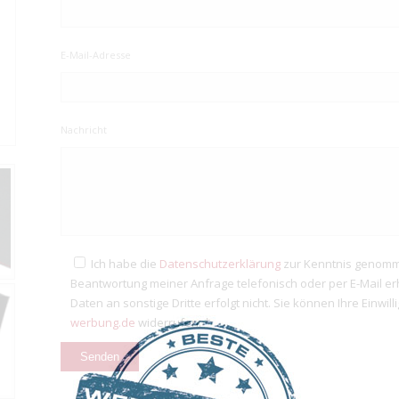
E-Mail-Adresse
Nachricht
Ich habe die
Datenschutzerklärung
zur Kenntnis genomm
Beantwortung meiner Anfrage telefonisch oder per E-Mail e
Daten an sonstige Dritte erfolgt nicht. Sie können Ihre Einwil
werbung.de
widerrufen. *