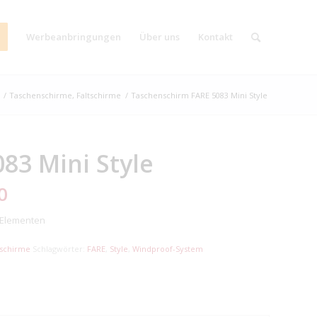
Werbeanbringungen
Über uns
Kontakt
/
Taschenschirme, Faltschirme
/
Taschenschirm FARE 5083 Mini Style
83 Mini Style
0
n Elementen
tschirme
Schlagwörter:
FARE
,
Style
,
Windproof-System