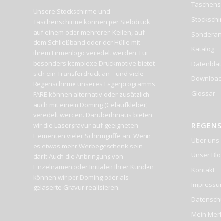
Taschens
Unsere Stockschirme und
Stocksch
Taschenschirme können per Siebdruck
auf einem oder mehreren Keilen, auf
Sonderan
dem Schließband oder der Hülle mit
Katalog
ihrem Firmenlogo veredelt werden. Für
besonders komplexe Druckmotive bietet
Datenblät
sich ein Transferdruck an – und viele
Downloa
Regenschirme unseres Lagerprogramms
Glossar
FARE können alternativ oder zusätzlich
auch mit einem Doming (Gelaufkleber)
veredelt werden. Darüberhinaus bieten
wir die Lasergravur auf geeigneten
REGEN
Elementen vieler Schirmgriffe an. Wenn
Über uns
es etwas mehr Werbegeschenk sein
Unser Blo
darf: Auch die Anbringung von
Einzelnamen oder Initialen Ihrer Kunden
Kontakt
können wir per Doming oder als
Impress
gelaserte Gravur realisieren.
Datensch
Mein Merk