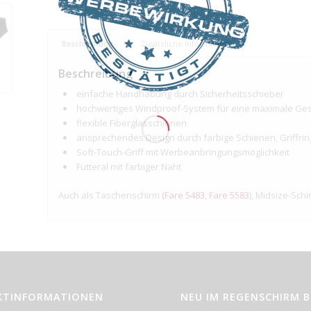
Beschreibung
Zusätzliche Information
Beschreibung
einfache Handhabung durch Sicherheitsschieber
hochwertiges Windproof-System für eine maximale Geste
flexible Fiberglasschienen
ansprechendes Design durch farbige Schienen, Griffri
Soft-Touch-Griff mit Werbeanbringungsmöglichkeit
Futteral mit farbiger Naht
Auch als Taschenschirm
(Fare 5483
,
Fare 5583
), Midsize-Schi
KTINFORMATIONEN
NEU IM REGENSCHIRM 