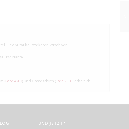
ll-Flexibilität bei stärkeren Windböen
nge und Nähte
rm (
Fare 4783
) und Gästeschirm (
Fare 2383
) erhältlich
BLOG
UND JETZT?