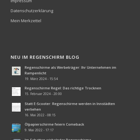
Impressum
Datenschutzerklärung
Mein Merkzettel
NEU IM REGENSCHIRM BLOG
Regenschirme als Werbeträger: Ihr Unternehmen im
Rampenlicht
19. März 2024 - 15:54
Regenschirme Regel: Das richtige Trocknen
15. Februar 2024 - 20:00
Statt E-Scooter: Regenschirme werden in Innstädten
verliehen
16. Mai 2022 - 08:15
Ölpapierschirme feiern Comeback
9. Mai 2022 - 17:17
Im Schatten wirbelnder Regenschirme