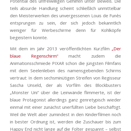
Potential des unfreiwilligen Gehilfen unter Beweis. Die
teils absurde Handlung scheint schließlich unmittelbar
den Meisterwerken des unvergessenen Louis de Funès
entsprungen zu sein, der sich jedoch bekanntlich
weniger für Werbeschirme denn für Kohlköpfe
begeistern konnte.
Mit dem im Jahr 2013 veröffentlichten Kurzfilm
„Der
blaue Regenschirm“
macht zudem die
Animationsschmiede PIXAR schon die jüngsten Filmfans
mit dem Seelenleben des namensgebenden Schirms
vertraut: In dem sechsminütigen Streifen von Regisseur
Sascha Unseld, der als Vorfilm des Blockbusters
„Monster Uni“ über die Leinwände flimmerte, ist der
blaue Protagonist allerdings ganz genretypisch wieder
einmal mit einer zunächst unerfüllten Liebe beschäftigt.
Weil die Welt aber zumindest in den Kinderfilmen noch
in bester Ordnung ist, werden die Zuschauer bis zum
Happy End nicht lange auf die Folter gespannt – selbst