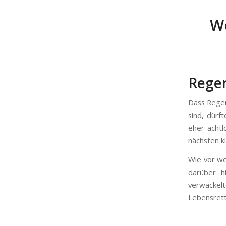
W
Regen
Dass Regen
sind, dürf
eher acht
nächsten k
Wie vor we
darüber h
verwackel
Lebensrett