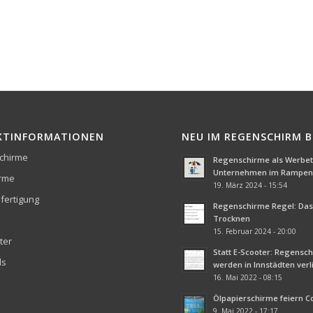
KTINFORMATIONEN
NEU IM REGENSCHIRM 
chirme
Regenschirme als Werbetr
Unternehmen im Rampenl
irme
19. März 2024 - 15:54
fertigung
Regenschirme Regel: Das 
Trocknen
15. Februar 2024 - 20:00
ter
Statt E-Scooter: Regensc
ds
werden in Innstädten ver
16. Mai 2022 - 08:15
Ölpapierschirme feiern 
9. Mai 2022 - 17:17