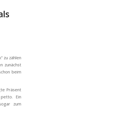
ls
“ zu zählen
n zunächst
schon beim
gte Präsent
petto. Ein
 sogar zum