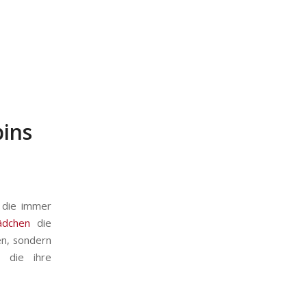
ins
, die immer
ädchen
die
en, sondern
, die ihre