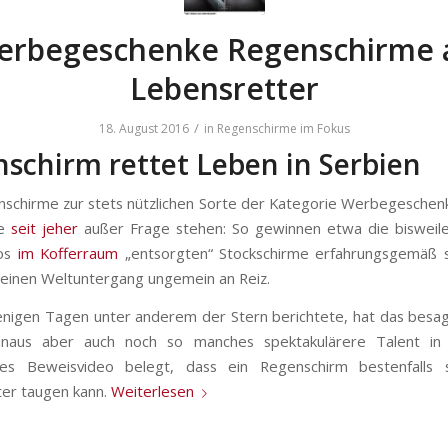
erbegeschenke Regenschirme a
Lebensretter
/
18. August 2016
in
Regenschirme im Fokus
schirm rettet Leben in Serbien
schirme zur stets nützlichen Sorte der Kategorie Werbegeschenk
te
seit jeher
außer Frage stehen: So gewinnen etwa die bisweile
los
im Kofferraum
„entsorgten“ Stockschirme erfahrungsgemäß 
leinen Weltuntergang ungemein an Reiz.
nigen Tagen unter anderem der Stern berichtete, hat das besa
inaus aber auch noch so manches spektakulärere Talent in 
tes Beweisvideo belegt, dass ein Regenschirm bestenfalls
er taugen kann.
Weiterlesen