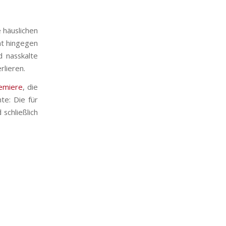
 häuslichen
ht hingegen
 nasskalte
lieren.
remiere
, die
te: Die für
schließlich