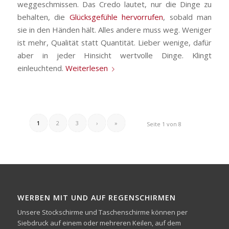
weggeschmissen. Das Credo lautet, nur die Dinge zu
behalten, die
Glücksgefühle hervorrufen
, sobald man
sie in den Händen hält. Alles andere muss weg. Weniger
ist mehr, Qualität statt Quantität. Lieber wenige, dafür
aber in jeder Hinsicht wertvolle Dinge. Klingt
einleuchtend.
Weiterlesen
1
2
3
›
»
Seite 1 von 8
WERBEN MIT UND AUF REGENSCHIRMEN
Unsere Stockschirme und Taschenschirme können per
Siebdruck auf einem oder mehreren Keilen, auf dem