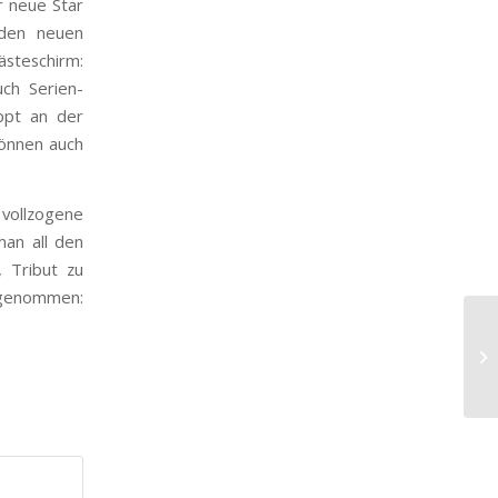
r neue Star
 den neuen
ästeschirm:
ch Serien-
ppt an der
können auch
 vollzogene
man all den
 Tribut zu
fgenommen: