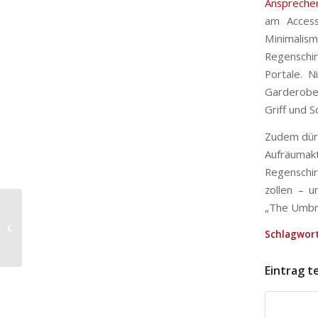
Anspreche
am Access
Minimalis
Regenschi
Portale. 
Garderobe 
Griff und 
Zudem dürf
Aufräumakt
Regenschi
zollen – 
„The Umbre
Regenschirme 2019:
Schlagwort
Innovationen bei Fare
Eintrag t