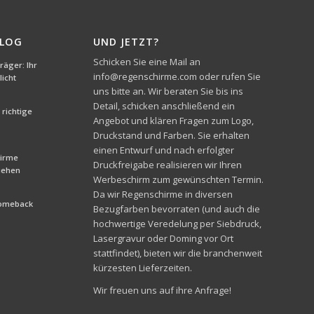
BLOG
UND JETZT?
Schicken Sie eine Mail an
äger: Ihr
info@regenschirme.com oder rufen Sie
icht
uns bitte an. Wir beraten Sie bis ins
Detail, schicken anschließend ein
richtige
Angebot und klären Fragen zum Logo,
Druckstand und Farben. Sie erhalten
einen Entwurf und nach erfolgter
hirme
Druckfreigabe realisieren wir Ihren
liehen
Werbeschirm zum gewünschten Termin.
Da wir Regenschirme in diversen
Comeback
Bezugfarben bevorraten (und auch die
hochwertige Veredelung per Siebdruck,
Lasergravur oder Doming vor Ort
stattfindet), bieten wir die branchenweit
kürzesten Lieferzeiten.
Wir freuen uns auf ihre Anfrage!