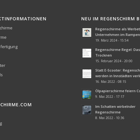
KTINFORMATIONEN
NEU IM REGENSCHIRM 
chirme
Regenschirme als Werbetr
Unternehmen im Rampenl
irme
19. März 2024 - 15:54
fertigung
Regenschirme Regel: Das 
Trocknen
15. Februar 2024 - 20:00
ter
Statt E-Scooter: Regensc
ds
werden in Innstädten ver
16. Mai 2022 - 08:15
Ölpapierschirme feiern 
9. Mai 2022 - 17:17
SCHIRME.COM
Im Schatten wirbelnder
Regenschirme
8. Mai 2022 - 10:36
g