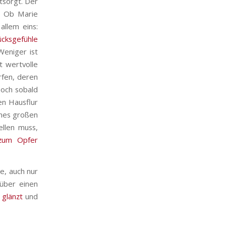
tsorgt. Der
. Ob Marie
allem eins:
ücksgefühle
Weniger ist
t wertvolle
rfen, deren
Doch sobald
en Hausflur
ines großen
ellen muss,
zum Opfer
ge, auch nur
über einen
 glänzt
und