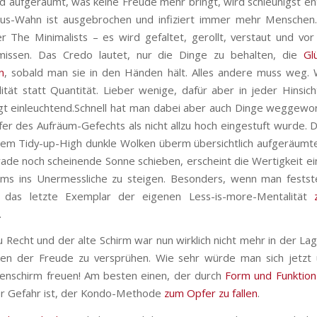
rd aufgeräumt, was keine Freude mehr bringt, wird schleunigst en
mus-Wahn ist ausgebrochen und infiziert immer mehr Menschen
 The Minimalists – es wird gefaltet, gerollt, verstaut und vor 
issen. Das Credo lautet, nur die Dinge zu behalten, die
Gl
n
, sobald man sie in den Händen hält. Alles andere muss weg. 
ität statt Quantität. Lieber wenige, dafür aber in jeder Hinsich
gt einleuchtend.
Schnell hat man dabei aber auch Dinge weggewo
fer des Aufräum-Gefechts als nicht allzu hoch eingestuft wurde. 
dem Tidy-up-High dunkle Wolken überm übersichtlich aufgeräumt
rade noch scheinende Sonne schieben, erscheint die Wertigkeit e
ms ins Unermessliche zu steigen. Besonders, wenn man festst
 das letzte Exemplar der eigenen Less-is-more-Mentalität
.
zu Recht und der alte Schirm war nun wirklich nicht mehr in der La
ken der Freude zu versprühen. Wie sehr würde man sich jetzt 
enschirm freuen! Am besten einen, der durch
Form und Funktion
r Gefahr ist, der Kondo-Methode
zum Opfer zu fallen
.