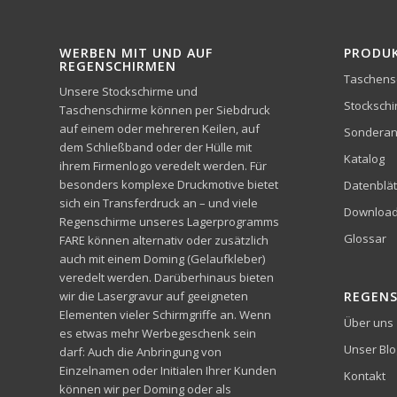
WERBEN MIT UND AUF
PRODU
REGENSCHIRMEN
Taschens
Unsere Stockschirme und
Stocksch
Taschenschirme können per Siebdruck
auf einem oder mehreren Keilen, auf
Sonderan
dem Schließband oder der Hülle mit
Katalog
ihrem Firmenlogo veredelt werden. Für
besonders komplexe Druckmotive bietet
Datenblät
sich ein Transferdruck an – und viele
Downloa
Regenschirme unseres Lagerprogramms
Glossar
FARE können alternativ oder zusätzlich
auch mit einem Doming (Gelaufkleber)
veredelt werden. Darüberhinaus bieten
wir die Lasergravur auf geeigneten
REGEN
Elementen vieler Schirmgriffe an. Wenn
Über uns
es etwas mehr Werbegeschenk sein
Unser Blo
darf: Auch die Anbringung von
Einzelnamen oder Initialen Ihrer Kunden
Kontakt
können wir per Doming oder als