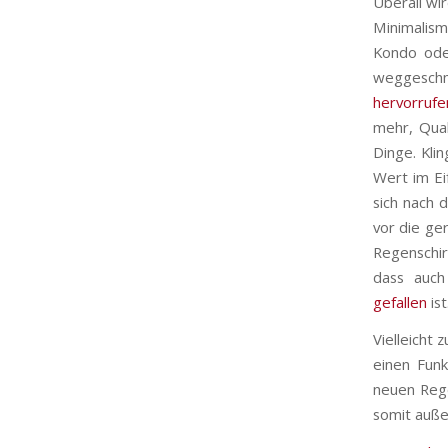
Überall wi
Minimalis
Kondo oder
weggeschm
hervorrufe
mehr, Qual
Dinge. Klin
Wert im Ei
sich nach 
vor die ge
Regenschir
dass auch
gefallen
ist
Vielleicht 
einen Fun
neuen Reg
somit auße