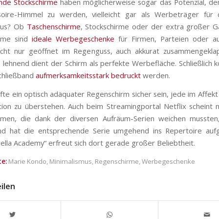
nde Stockschirme
haben möglicherweise sogar das Potenzial, de
oire-Himmel zu werden, vielleicht gar als Werbeträger für
mus? Ob
Taschenschirme
, Stockschirme oder der extra großer G
rme sind
ideale Werbegeschenke
für Firmen, Parteien oder au
Nicht nur geöffnet im Regenguss, auch akkurat zusammengekla
lehnend dient der Schirm als perfekte Werbefläche. Schließlich 
Schließband
aufmerksamkeitsstark bedruckt
werden.
te ein optisch adäquater Regenschirm sicher sein, jede im Affekt
ion zu überstehen. Auch beim Streamingportal Netflix scheint 
rmen, die dank der diversen Aufräum-Serien weichen mussten,
und hat die entsprechende Serie umgehend ins Repertoire au
lla Academy“ erfreut sich dort gerade großer Beliebtheit.
e:
Marie Kondo
,
Minimalismus
,
Regenschirme
,
Werbegeschenke
eilen