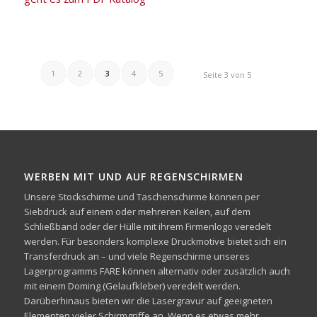
1
2
3
4
5
Seite 3 von 5
WERBEN MIT UND AUF REGENSCHIRMEN
Unsere Stockschirme und Taschenschirme können per
Siebdruck auf einem oder mehreren Keilen, auf dem
Schließband oder der Hülle mit ihrem Firmenlogo veredelt
werden. Für besonders komplexe Druckmotive bietet sich ein
Transferdruck an – und viele Regenschirme unseres
Lagerprogramms FARE können alternativ oder zusätzlich auch
mit einem Doming (Gelaufkleber) veredelt werden.
Darüberhinaus bieten wir die Lasergravur auf geeigneten
Elementen vieler Schirmgriffe an. Wenn es etwas mehr