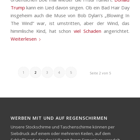
Trump
kann ein Lied davon singen. Ob ein Bad Hair Day
insgeheim auch die Muse von Bob Dylan’s „Blowing In
The Wind“ war, ist umstritten, aber der Wind, das
himmlische Kind, hat schon
viel Schaden
angerichtet.
Weiterlesen
1
2
3
4
5
Seite 2 von 5
WERBEN MIT UND AUF REGENSCHIRMEN
Unsere Stockschirme und Taschenschirme können per
Siebdruck auf einem oder mehreren Keilen, auf dem
Schließband oder der Hülle mit ihrem Firmenlogo veredelt