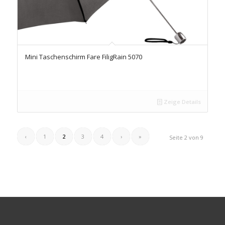
Mini Taschenschirm Fare FiligRain 5070
Zeige Details
‹
1
2
3
4
›
»
Seite 2 von 9