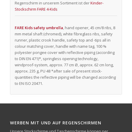
Regenschirm in unserem Sortiment ist der
Kinder-
Stockschirm FARE 4-Kids
FARE Kids safety umbrella
, hand opener, 45 cm/8 ribs, 8
mm metal shaft (chromed), white fibreglass ribs, safety
runner, plastic crook handle, safety top and -tips all in
colour matching cover, handle with name tag, 100 %
polyester pongee cover with reflective piping (according
to DIN EN 471)*, springless opening technology,
windproof-system, approx. 77 cm Ø, approx. 62 cm long,
approx. 235 g, PU 48 *after sale of present stock-
quantities the reflective piping will be changed according
to EN ISO 20471.
WERBEN MIT UND AUF REGENSCHIRMEN
Unsere Stockschirme und Taschenschirme können per