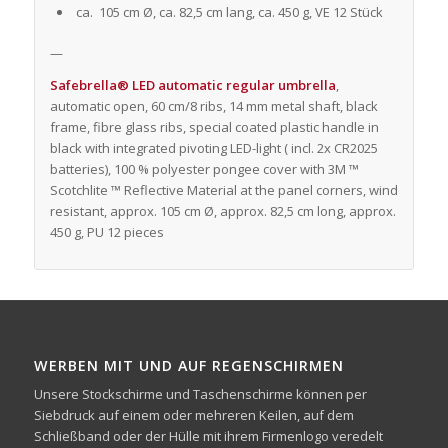
ca. 105 cm Ø, ca. 82,5 cm lang, ca. 450 g, VE 12 Stück
—
Safebrella® LED automatic regular umbrella
,
automatic open, 60 cm/8 ribs, 14 mm metal shaft, black
frame, fibre glass ribs, special coated plastic handle in
black with integrated pivoting LED-light ( incl. 2x CR2025
batteries), 100 % polyester pongee cover with 3M ™
Scotchlite ™ Reflective Material at the panel corners, wind
resistant, approx. 105 cm Ø, approx. 82,5 cm long, approx.
450 g, PU 12 pieces
WERBEN MIT UND AUF REGENSCHIRMEN
Unsere Stockschirme und Taschenschirme können per
Siebdruck auf einem oder mehreren Keilen, auf dem
Schließband oder der Hülle mit ihrem Firmenlogo veredelt