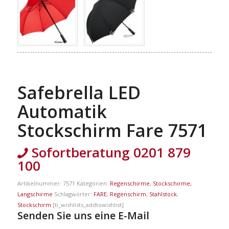
Safebrella LED
Automatik
Stockschirm Fare 7571
Sofortberatung 0201 879
100
Artikelnummer:
7571
Kategorien:
Regenschirme
,
Stockschirme,
Langschirme
Schlagwörter:
FARE
,
Regenschirm
,
Stahlstock
,
Stockschirm
[ti_wishlists_addtowishlist]
Senden Sie uns eine E-Mail