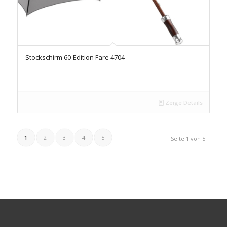
Stockschirm 60-Edition Fare 4704
Zeige Details
1
2
3
4
5
Seite 1 von 5