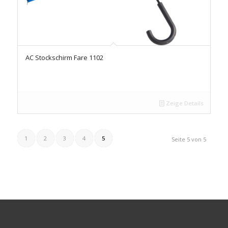
AC Stockschirm Fare 1102
Zeige Details
1
2
3
4
5
Seite 5 von 5