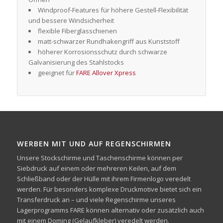
Windproof-Features für höhere Gestell-Flexibilität
und bessere Windsicherheit
flexible Fiberglasschienen
matt-schwarzer Rundhakengriff aus Kunststoff
höherer Korrosionsschutz durch schwarze
Galvanisierung des Stahlstocks
geeignet für
FARE Allover Xpress
WERBEN MIT UND AUF REGENSCHIRMEN
Unsere Stockschirme und Taschenschirme können per
Siebdruck auf einem oder mehreren Keilen, auf dem
Schließband oder der Hülle mit ihrem Firmenlogo veredelt
werden. Für besonders komplexe Druckmotive bietet sich ein
Transferdruck an – und viele Regenschirme unseres
Lagerprogramms FARE können alternativ oder zusätzlich auch
mit einem Doming (Gelaufkleber) veredelt werden.