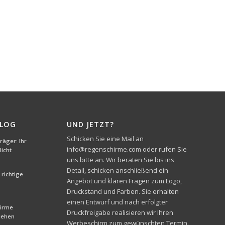
BLOG
UND JETZT?
Schicken Sie eine Mail an
äger: Ihr
info@regenschirme.com oder rufen Sie
icht
uns bitte an. Wir beraten Sie bis ins
Detail, schicken anschließend ein
richtige
Angebot und klären Fragen zum Logo,
Druckstand und Farben. Sie erhalten
einen Entwurf und nach erfolgter
hirme
Druckfreigabe realisieren wir Ihren
liehen
Werbeschirm zum gewünschten Termin.