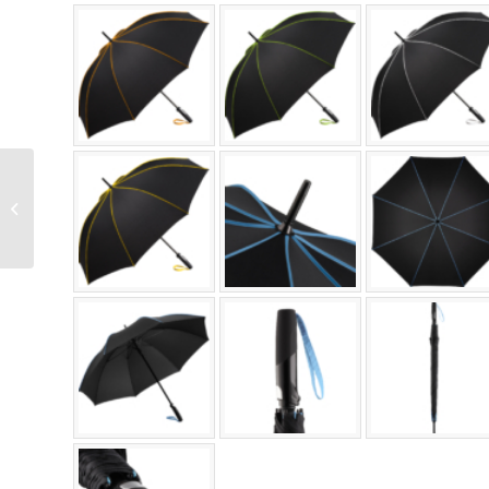
Oversize
Taschenschirm FARE
Seam 5639