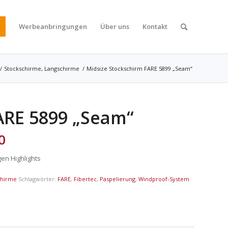
Werbeanbringungen
Über uns
Kontakt
/
Stockschirme, Langschirme
/
Midsize Stockschirm FARE 5899 „Seam“
ARE 5899 „Seam“
0
gen Highlights
chirme
Schlagwörter:
FARE
,
Fibertec
,
Paspelierung
,
Windproof-System