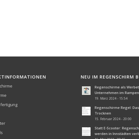
KTINFORMATIONEN
NEU IM REGENSCHIRM 
chirme
Regenschirme als Werbetr
Unternehmen im Rampenl
irme
19. März 2024 - 15:54
fertigung
Regenschirme Regel: Das 
Trocknen
15. Februar 2024 - 20:00
ter
Statt E-Scooter: Regensc
ds
werden in Innstädten ver