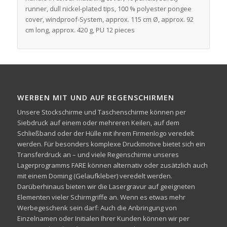
runner, dull nickel-plated tips, 100 % polyester pongee
cover, windproof-System, approx. 115 cm Ø, approx. 92
cm long, approx. 420 g, PU 12 pieces
WERBEN MIT UND AUF REGENSCHIRMEN
Unsere Stockschirme und Taschenschirme können per
Siebdruck auf einem oder mehreren Keilen, auf dem
Schließband oder der Hülle mit ihrem Firmenlogo veredelt
werden. Für besonders komplexe Druckmotive bietet sich ein
Transferdruck an – und viele Regenschirme unseres
Lagerprogramms FARE können alternativ oder zusätzlich auch
mit einem Doming (Gelaufkleber) veredelt werden.
Darüberhinaus bieten wir die Lasergravur auf geeigneten
Elementen vieler Schirmgriffe an. Wenn es etwas mehr
Werbegeschenk sein darf: Auch die Anbringung von
Einzelnamen oder Initialen Ihrer Kunden können wir per