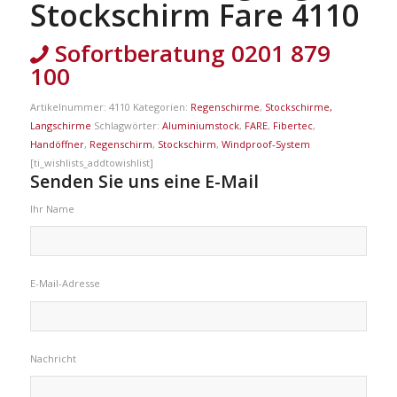
Stockschirm Fare 4110
Sofortberatung 0201 879
100
Artikelnummer:
4110
Kategorien:
Regenschirme
,
Stockschirme,
Langschirme
Schlagwörter:
Aluminiumstock
,
FARE
,
Fibertec
,
Handöffner
,
Regenschirm
,
Stockschirm
,
Windproof-System
[ti_wishlists_addtowishlist]
Senden Sie uns eine E-Mail
Ihr Name
E-Mail-Adresse
Nachricht