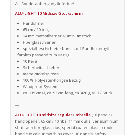
Als Sonderanfertigung lieferbar!
ALU-LIGHT 10 Midsize-Stockschirm
Handöffner
65 cm / 10-teilig
14 mm matt-silberner Aluminiumstock
Fiberglasschienen
spezialbeschichteter Kunststoff-Rundhakengriff
farblich passend zum Bezug
10 Keile
Sicherheitsschieber
matte Nickelspitzen
100 % Polyester-Pongee Bezug
Windproof-System
ca. 115 cm Ø, ca. 92 cm lang, ca. 420 g, VE 12 Stück
—
ALU-LIGHT10 midsize regular umbrella
(10 panels),
hand opener, 65 cm / 10 ribs, 14 mm dull silver aluminium
shaft with fibreglass ribs, special coated plastic crook
handle in colour matching cover, 10 panels, safety