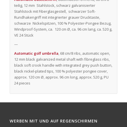
teilig, 12 mm Stahlstock, schwarz galvanisierter
Stahlstock mit Fiberglasgestell, schwarzer Soft-
Rundhakengriff mit integrierter grauer Drucktaste,
schwarze Nickelspitzen, 100 % Polyester-Pongee Bezug,
Windproof-System, ca. 120 cm Ø, ca. 96 cm lang, ca. 520 g,
VE 24 Stück
—
Automatic golf umbrella
, 68 cm/8 ribs, automatic open,
12 mm black galvanized metal shaft with fibreglass ribs,
black soft crook handle with integrated grey push button,
black nickel-plated tips, 100 % polyester pongee cover,
approx. 120 cm Ø, approx. 96 cm long, approx. 520 g, PU
24 pieces
WERBEN MIT UND AUF REGENSCHIRMEN