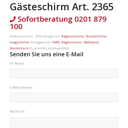
Gästeschirm Art. 2365
Sofortberatung 0201 879
100
Artikelnummer:
2365
Kategorien:
Regenschirme
,
Stockschirme,
Langschirme
Schlagwörter:
FARE
,
Regenschirm
,
Stahlstock
,
Stockschirm
[ti_wishlists_addtowishlist]
Senden Sie uns eine E-Mail
Ihr Name
E-Mail-Adresse
Nachricht